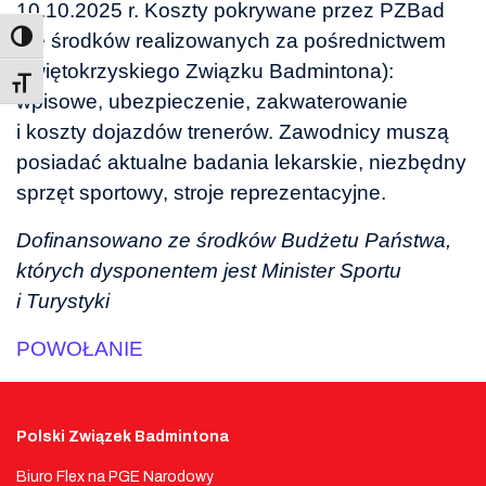
10.10.2025 r. Koszty pokrywane przez PZBad
(ze środków realizowanych za pośrednictwem
Świętokrzyskiego Związku Badmintona):
Toggle Font size
wpisowe, ubezpieczenie, zakwaterowanie
i koszty dojazdów trenerów. Zawodnicy muszą
posiadać aktualne badania lekarskie, niezbędny
sprzęt sportowy, stroje reprezentacyjne.
Dofinansowano ze środków Budżetu Państwa,
których dysponentem jest Minister Sportu
i Turystyki
POWOŁANIE
Polski Związek Badmintona
Biuro Flex na PGE Narodowy