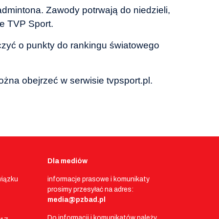
dmintona. Zawody potrwają do niedzieli,
ie TVP Sport.
alczyć o punkty do rankingu światowego
żna obejrzeć w serwisie tvpsport.pl.
Dla mediów
wiązku
informacje prasowe i komunikaty
prosimy przesyłać na adres:
media@pzbad.pl
Do informacji i komunikatów należy