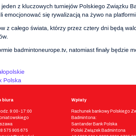
 jeden z kluczowych turniejów Polskiego Związku Ba
li emocjonować się rywalizacją na żywo na platform
ków z całego świata, którzy przez cztery dni będą w
ów.
rmie badmintoneurope.tv, natomiast finały będzie mo
łopolskie
x Polska
 biura
Wpłaty
godz. 9:00-17:00
Rachunek bankowy Polskiego Z
 Poniatowskiego
Badmintona:
rszawa
Santander Bank Polska
48 575 905 675
Polski Związek Badmintona