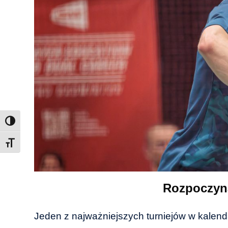
Toggle Font size
Rozpoczyna
Jeden z najważniejszych turniejów w kalen