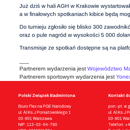
Już dziś w hali AGH w Krakowie wystartował
a w finałowych spotkaniach kibice będą mog
Do turnieju zgłosiło się blisko 300 zawodni
oraz o pule nagród w wysokości 5 000 dolar
Transmisje ze spotkań dostępne są na platfo
___
Partnerem wydarzenia jest
Województwo Ma
Partnerem sportowym wydarzenia jest
Yone
Polski Związek Badmintona
Kontakt do
Biuro Flex na PGE Narodowy
pon.-pt. w 
ul. Al.Ks.J Poniatowskiego 1
ul. Al.Ks.J
03-901 Warszawa
03-901 Wa
NIP: 113-03-54-760
Telefon: +