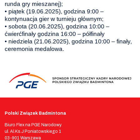
runda gry mieszanej);
• piątek (19.06.2025), godzina 9:00 –
kontynuacja gier w turnieju głównym;
• sobota (20.06.2025), godzina 10:00 –
ćwierćfinały godzina 16:00 – półfinały
• niedziela (21.06.2025), godzina 10:00 – finały,
ceremonia medalowa.
Polski Związek Badmintona
Biuro Flex na PGE Narodowy
ul. Al.Ks.J Poniatowskiego 1
03-901 Warszawa