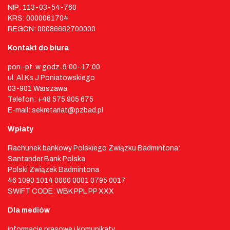
NIP: 113-03-54-760
KRS: 0000061704
REGON: 00086662700000
Kontakt do biura
pon.-pt. w godz. 9:00-17:00
ul. Al.Ks.J Poniatowskiego
03-901 Warszawa
Telefon: +48 575 905 675
E-mail: sekretariat@pzbad.pl
Wpłaty
Rachunek bankowy Polskiego Związku Badmintona:
Santander Bank Polska
Polski Związek Badmintona
46 1090 1014 0000 0001 0795 0017
SWIFT CODE: WBK PPL PP XXX
Dla mediów
informacje prasowe i komunikaty