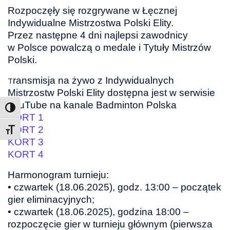
Rozpoczęły się rozgrywane w Łęcznej
Indywidualne Mistrzostwa Polski Elity.
Przez następne 4 dni najlepsi zawodnicy
w Polsce powalczą o medale i Tytuły Mistrzów
Polski.
ransmisja na żywo z Indywidualnych
T
Mistrzostw Polski Elity dostępna jest w serwisie
YouTube na kanale Badminton Polska
KORT 1
KORT 2
Toggle Font size
KORT 3
KORT 4
Harmonogram turnieju:
• czwartek (18.06.2025), godz. 13:00 – początek
gier eliminacyjnych;
• czwartek (18.06.2025), godzina 18:00 –
rozpoczęcie gier w turnieju głównym (pierwsza