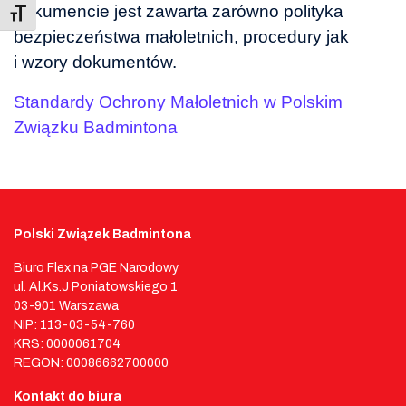
dokumencie jest zawarta zarówno polityka
Toggle Font size
bezpieczeństwa małoletnich, procedury jak
i wzory dokumentów.
Standardy Ochrony Małoletnich w Polskim
Związku Badmintona
Polski Związek Badmintona
Biuro Flex na PGE Narodowy
ul. Al.Ks.J Poniatowskiego 1
03-901 Warszawa
NIP: 113-03-54-760
KRS: 0000061704
REGON: 00086662700000
Kontakt do biura