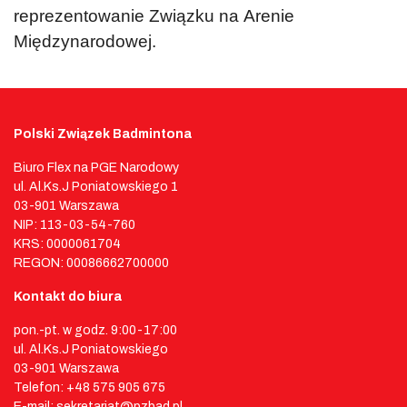
reprezentowanie Związku na Arenie
Międzynarodowej.
Polski Związek Badmintona
Biuro Flex na PGE Narodowy
ul. Al.Ks.J Poniatowskiego 1
03-901 Warszawa
NIP: 113-03-54-760
KRS: 0000061704
REGON: 00086662700000
Kontakt do biura
pon.-pt. w godz. 9:00-17:00
ul. Al.Ks.J Poniatowskiego
03-901 Warszawa
Telefon: +48 575 905 675
E-mail: sekretariat@pzbad.pl