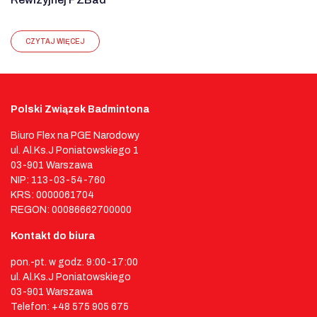
CZYTAJ WIĘCEJ
Polski Związek Badmintona
Biuro Flex na PGE Narodowy
ul. Al.Ks.J Poniatowskiego 1
03-901 Warszawa
NIP: 113-03-54-760
KRS: 0000061704
REGON: 00086662700000
Kontakt do biura
pon.-pt. w godz. 9:00-17:00
ul. Al.Ks.J Poniatowskiego
03-901 Warszawa
Telefon: +48 575 905 675