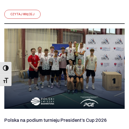
CZYTAJ WIĘCEJ
Toggle Font size
Polska na podium turnieju President’s Cup 2026