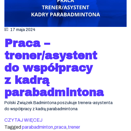
17 maja 2024
Praca –
trener/asystent
do współpracy
z kadrą
parabadmintona
Polski Związek Badmintona poszukuje trenera-asystenta
do współpracy z kadrą parabadmintona
CZYTAJ WIĘCEJ
Tagged
parabadminton
,
praca
,
trener