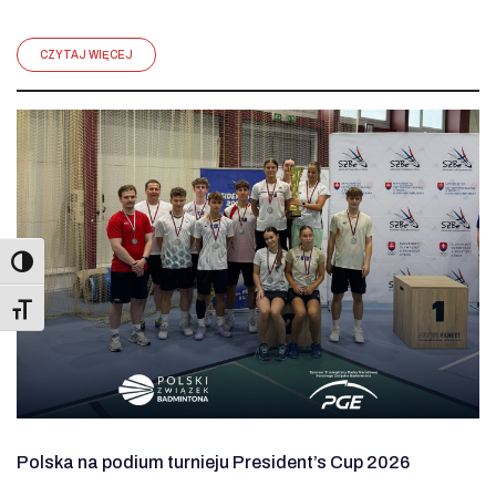
CZYTAJ WIĘCEJ
Toggle Font size
Polska na podium turnieju President’s Cup 2026