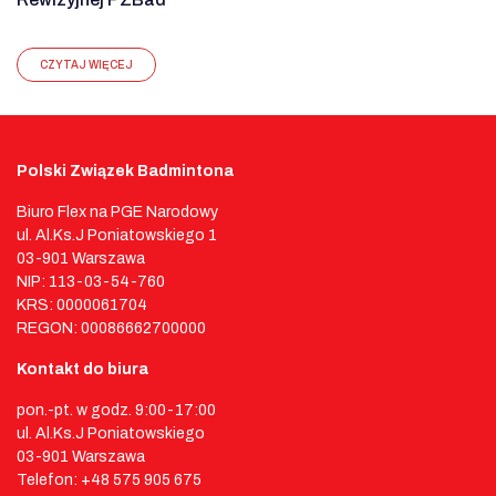
CZYTAJ WIĘCEJ
Polski Związek Badmintona
Biuro Flex na PGE Narodowy
ul. Al.Ks.J Poniatowskiego 1
03-901 Warszawa
NIP: 113-03-54-760
KRS: 0000061704
REGON: 00086662700000
Kontakt do biura
pon.-pt. w godz. 9:00-17:00
ul. Al.Ks.J Poniatowskiego
03-901 Warszawa
Telefon: +48 575 905 675