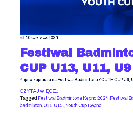
10 czerwca 2024
Festiwal Badmin
CUP U13, U11, U9 
Kępno zaprasza na Festiwal Badmintona YOUTH CUP U9, U
CZYTAJ WIĘCEJ
Tagged
Festiwal Badmintona Kępno 2024
,
Festiwal 
badminton
,
U11
,
U13.
,
Youth Cup Kępno