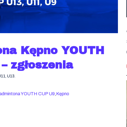
tona Kępno YOUTH
– zgłoszenia
11, U13.
Badmintona YOUTH CUP U9
,
Kępno