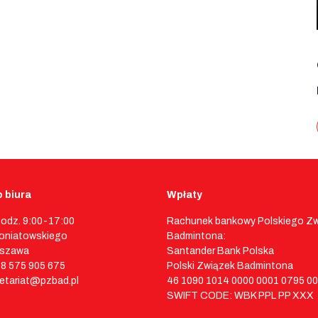
 biura
Wpłaty
godz. 9:00-17:00
Rachunek bankowy Polskiego Z
 Poniatowskiego
Badmintona:
rszawa
Santander Bank Polska
48 575 905 675
Polski Związek Badmintona
retariat@pzbad.pl
46 1090 1014 0000 0001 0795 0
SWIFT CODE: WBK PPL PP XXX