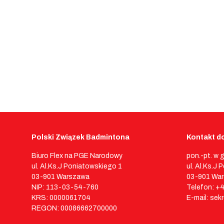
Polski Związek Badmintona
Kontakt do
Biuro Flex na PGE Narodowy
pon.-pt. w 
ul. Al.Ks.J Poniatowskiego 1
ul. Al.Ks.J
03-901 Warszawa
03-901 Wa
NIP: 113-03-54-760
Telefon: +
KRS: 0000061704
E-mail: sek
REGON: 00086662700000