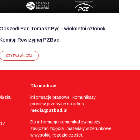
Odszedł Pan Tomasz Pyć – wieloletni członek
Komisji Rewizyjnej PZBad
CZYTAJ WIĘCEJ
Dla mediów
wiązku
informacje prasowe i komunikaty
prosimy przesyłać na adres:
media@pzbad.pl
Do informacji i komunikatów należy
017
załączać zdjęcia i materiały wizerunkowe
w wysokiej rozdzielczości.