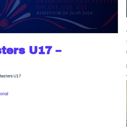
ters U17 –
 Masters U17
ional