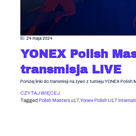
24 maja 2024
YONEX Polish Mas
transmisja LIVE
Poniżej linki do transmisji na żywo z turnieju YONEX Polish
CZYTAJ WIĘCEJ
Tagged
Polish Masters u17
,
Yonex Polish U17 Internat