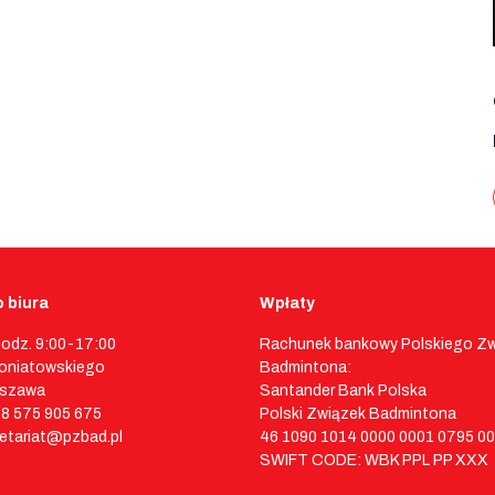
 biura
Wpłaty
godz. 9:00-17:00
Rachunek bankowy Polskiego Z
 Poniatowskiego
Badmintona:
rszawa
Santander Bank Polska
48 575 905 675
Polski Związek Badmintona
retariat@pzbad.pl
46 1090 1014 0000 0001 0795 0
SWIFT CODE: WBK PPL PP XXX