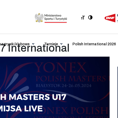
ozgrywki klubowe
Turnieje
Polish International 2026
7 International