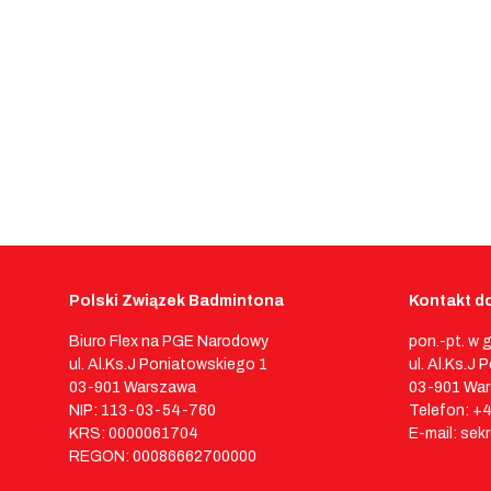
Polski Związek Badmintona
Kontakt do
Biuro Flex na PGE Narodowy
pon.-pt. w 
ul. Al.Ks.J Poniatowskiego 1
ul. Al.Ks.J
03-901 Warszawa
03-901 Wa
NIP: 113-03-54-760
Telefon: +
KRS: 0000061704
E-mail: sek
REGON: 00086662700000