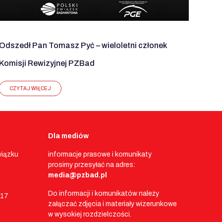
Odszedł Pan Tomasz Pyć – wieloletni członek
Komisji Rewizyjnej PZBad
CZYTAJ WIĘCEJ
Dla mediów
wiązku
informacje prasowe i komunikaty
prosimy przesyłać na adres:
media@pzbad.pl
Do informacji i komunikatów należy
017
załączać zdjęcia i materiały wizerunkowe
w wysokiej rozdzielczości.