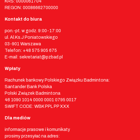
KRS: 0000061704
REGON: 00086662700000
Kontakt do biura
pon.-pt. w godz. 9:00-17:00
ul. Al.Ks.J Poniatowskiego
03-901 Warszawa
Telefon: +48 575 905 675
E-mail: sekretariat@pzbad.pl
Wpłaty
Rachunek bankowy Polskiego Związku Badmintona:
Santander Bank Polska
Polski Związek Badmintona
46 1090 1014 0000 0001 0795 0017
SWIFT CODE: WBK PPL PP XXX
Dla mediów
informacje prasowe i komunikaty
prosimy przesyłać na adres: