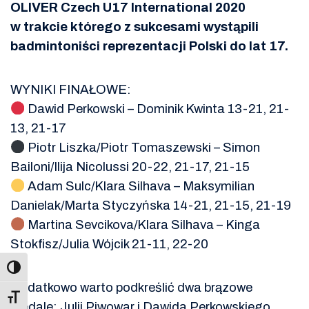
OLIVER Czech U17 International 2020
w trakcie którego z sukcesami wystąpili
badmintoniści reprezentacji Polski do lat 17.
WYNIKI FINAŁOWE:
Dawid Perkowski – Dominik Kwinta 13-21, 21-
13, 21-17
Piotr Liszka/Piotr Tomaszewski – Simon
Bailoni/Ilija Nicolussi 20-22, 21-17, 21-15
Adam Sulc/Klara Silhava – Maksymilian
Danielak/Marta Styczyńska 14-21, 21-15, 21-19
Martina Sevcikova/Klara Silhava – Kinga
Stokfisz/Julia Wójcik 21-11, 22-20
Dodatkowo warto podkreślić dwa brązowe
Toggle Font size
medale: Julii Piwowar i Dawida Perkowskiego