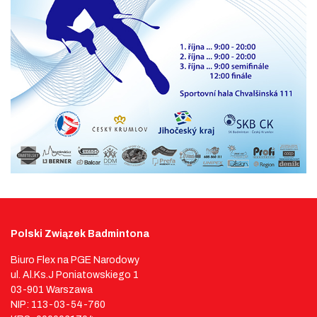
Polski Związek Badmintona
Biuro Flex na PGE Narodowy
ul. Al.Ks.J Poniatowskiego 1
03-901 Warszawa
NIP: 113-03-54-760