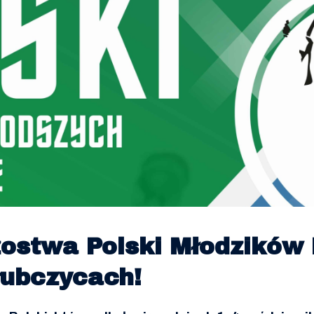
zostwa Polski Młodzików
łubczycach!