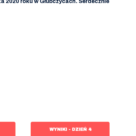
ika 2020 roku w Głubczycach. Serdecznie
WYNIKI - DZIEŃ 4