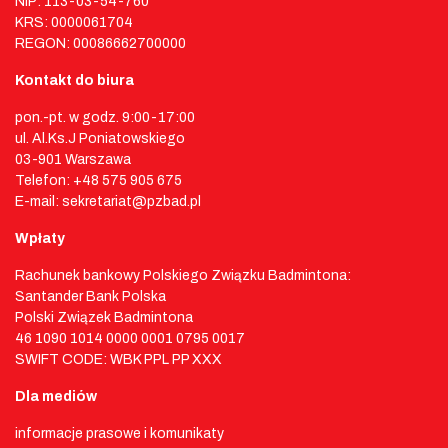
NIP: 113-03-54-760
KRS: 0000061704
REGON: 00086662700000
Kontakt do biura
pon.-pt. w godz. 9:00-17:00
ul. Al.Ks.J Poniatowskiego
03-901 Warszawa
Telefon: +48 575 905 675
E-mail: sekretariat@pzbad.pl
Wpłaty
Rachunek bankowy Polskiego Związku Badmintona:
Santander Bank Polska
Polski Związek Badmintona
46 1090 1014 0000 0001 0795 0017
SWIFT CODE: WBK PPL PP XXX
Dla mediów
informacje prasowe i komunikaty