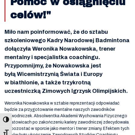
Pomoc w osiągnięciu
celów!"
Miło nam poinformować, że do sztabu
szkoleniowego Kadry Narodowej Badmintona
dołączyła Weronika Nowakowska, trener
mentalny i specjalistka coachingu.
Przypomnijmy, że Nowakowska jest
byłą Wicemistrzynią Świata i Europy
w biathlonie, a także trzykrotną
uczestniczką Zimowych Igrzysk Olimpijskich.
Weronika Nowakowska w sztabie reprezentacji odpowiadać
będzie za przygotowanie mentalne naszych zawodników
i zawodniczek. Absolwentka Akademii Wychowania Fizycznego
w Katowicach po zakończeniu kariery zawodniczej zdecydowała
się pozostać w sporcie jako mentor i trener zmiany. Efektem tych
Toggle Font size
planów było ukończenie Zawodowych Studiów Coachingu.