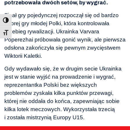
potrzebowała dwóch setów, by wygrać.
Finał gry pojedynczej rozpoczął się od bardzo
dobrej gry młodej Polki, która kontrolowała
przebieg rywalizacji. Ukrainka Varvara
Toggle Font size
Poperezhai próbowała gonić wynik, ale pierwsza
odsłona zakończyła się pewnym zwycięstwem
Wiktorii Kaletki.
Gdy wydawało się, że w drugim secie Ukrainka
jest w stanie wyjść na prowadzenie i wygrać,
reprezentantka Polski bez większych
problemów zyskała kilka punktów przewagi,
której nie oddała do końca, zapewniając sobie
kilka lotek meczowych. Wykorzystała trzecią
i została mistrzynią Europy U15.