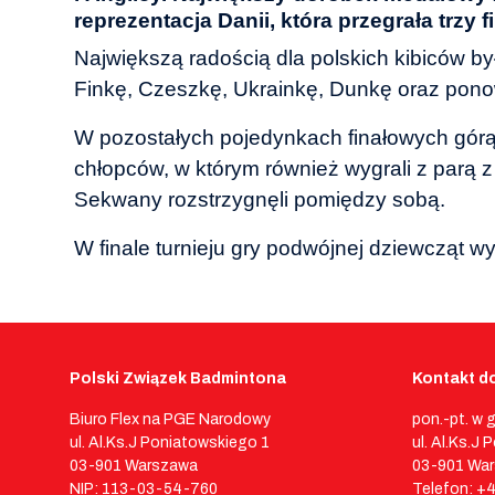
reprezentacja Danii, która przegrała trzy fi
Największą radością dla polskich kibiców był 
Finkę, Czeszkę, Ukrainkę, Dunkę oraz pono
W pozostałych pojedynkach finałowych górą 
chłopców, w którym również wygrali z parą z
Sekwany rozstrzygnęli pomiędzy sobą.
W finale turnieju gry podwójnej dziewcząt wy
Polski Związek Badmintona
Kontakt do
Biuro Flex na PGE Narodowy
pon.-pt. w 
ul. Al.Ks.J Poniatowskiego 1
ul. Al.Ks.J
03-901 Warszawa
03-901 Wa
NIP: 113-03-54-760
Telefon: +