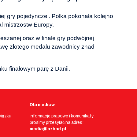
niej gry pojedynczej. Polka pokonała kolejno
l mistrzostw Europy.
eszanej oraz w finale gry podwójnej
sprawę złotego medalu zawodnicy znad
nku finałowym parę z Danii.
Dla mediów
wiązku
informacje prasowe i komunikaty
prosimy przesyłać na adres:
media@pzbad.pl