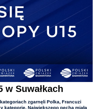
15 w Suwałkach
kategoriach zgarnęli Polka, Francuzi
rzy kategorie. Największego pecha miała