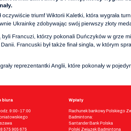
nały.
oczywiście triumf Wiktorii Kaletki, która wygrała tur
wnie Ukrainkę zdobywając swój pierwszy złoty meda
byli Francuzi, którzy pokonali Duńczyków w grze mi
 Danii. Francuski był także finał singla, w którym 
grały reprezentantki Anglii, które pokonały w pojedy
 biura
Wpłaty
godz. 9:00-17:00
Rachunek bankowy Polskiego Z
 Poniatowskiego
Badmintona:
rszawa
Santander Bank Polska
48 575 905 675
Polski Związek Badmintona