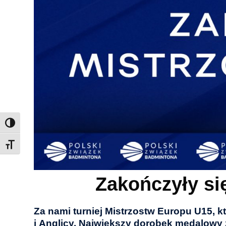
Toggle Font size
Zakończyły si
Za nami turniej Mistrzostw Europu U15, k
i Anglicy. Największy dorobek medalowy z