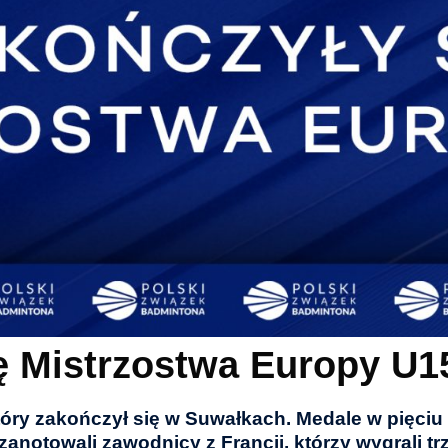
ę Mistrzostwa Europy U
tóry zakończył się w Suwałkach. Medale w pięciu 
anotowali zawodnicy z Francji, którzy wygrali t