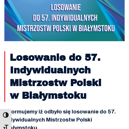
Losowanie do 57.
Indywidualnych
Mistrzostw Polski
w Białymstoku
Informujemy iż odbyło się losowanie do 57.
Indywidualnych Mistrzostw Polski
Białymstoku.
Toggle Font size