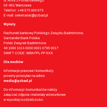
ul. Al.Ks.J Poniatowskiego
03-901 Warszawa
Telefon: +48 575 905 675
E-mail: sekretariat@pzbad.pl
Wpłaty
Rachunek bankowy Polskiego Związku Badmintona:
Santander Bank Polska
Polski Związek Badmintona
46 1090 1014 0000 0001 0795 0017
SWIFT CODE: WBK PPL PP XXX
Dla mediów
informacje prasowe i komunikaty
prosimy przesyłać na adres:
media@pzbad.pl
Do informacji i komunikatów należy
załączać zdjęcia i materiały wizerunkowe
w wysokiej rozdzielczości.