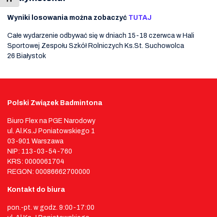
Wyniki losowania można zobaczyć
TUTAJ
Całe wydarzenie odbywać się w dniach 15-18 czerwca w Hali
Sportowej Zespołu Szkół Rolniczych Ks.St. Suchowolca
26 Białystok
Polski Związek Badmintona
Biuro Flex na PGE Narodowy
ul. Al.Ks.J Poniatowskiego 1
03-901 Warszawa
NIP: 113-03-54-760
KRS: 0000061704
REGON: 00086662700000
Kontakt do biura
pon.-pt. w godz. 9:00-17:00