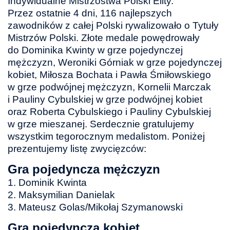
Indywidualne Mistrzostwa Polski Elity.
Przez ostatnie 4 dni, 116 najlepszych
zawodników z całej Polski rywalizowało o Tytuły
Mistrzów Polski. Złote medale powędrowały
do Dominika Kwinty w grze pojedynczej
mężczyzn, Weroniki Górniak w grze pojedynczej
kobiet, Miłosza Bochata i Pawła Śmiłowskiego
w grze podwójnej mężczyzn, Kornelii Marczak
i Pauliny Cybulskiej w grze podwójnej kobiet
oraz Roberta Cybulskiego i Pauliny Cybulskiej
w grze mieszanej. Serdecznie gratulujemy
wszystkim tegorocznym medalistom. Poniżej
prezentujemy listę zwycięzców:
Gra pojedyncza mężczyzn
1. Dominik Kwinta
2. Maksymilian Danielak
3. Mateusz Golas/Mikołaj Szymanowski
Gra pojedyncza kobiet