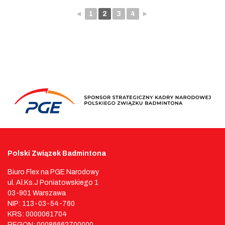
◄
1
2
3
4
►
Polski Związek Badmintona
Biuro Flex na PGE Narodowy
ul. Al.Ks.J Poniatowskiego 1
03-901 Warszawa
NIP: 113-03-54-760
KRS: 0000061704
REGON: 00086662700000