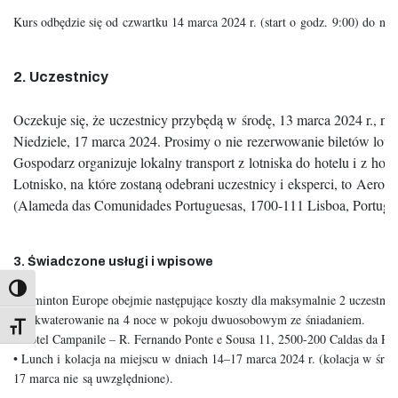
Kurs odbędzie się od czwartku 14 marca 2024 r. (start o godz. 9:00) do nie
2. Uczestnicy
Oczekuje się, że uczestnicy przybędą w środę, 13 marca 2024 r., nie
Niedziele, 17 marca 2024. Prosimy o nie rezerwowanie biletów lotn
Gospodarz organizuje lokalny transport z lotniska do hotelu i z hotel
Lotnisko, na które zostaną odebrani uczestnicy i eksperci, to Aeropo
(Alameda das Comunidades Portuguesas, 1700-111 Lisboa, Portugal
3. Świadczone usługi i wpisowe
Badminton Europe obejmie następujące koszty dla maksymalnie 2 uczestnikó
• Zakwaterowanie na 4 noce w pokoju dwuosobowym ze śniadaniem.

Toggle Font size
• Hotel Campanile – R. Fernando Ponte e Sousa 11, 2500-200 Caldas da Rain
• Lunch i kolacja na miejscu w dniach 14–17 marca 2024 r. (kolacja w środę
17 marca nie są uwzględnione).