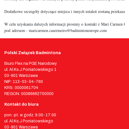
Dodatkowe szczegóły dotyczące miejsca i innych ustaleń zostaną przekazane 
W celu uzyskania dalszych informacji prosimy o kontakt z Mari Carmen Ca
pod adresem - maricarmen.casermeiro@badmintoneurope.com
Polski Związek Badmintona
Biuro Flex na PGE Narodowy
ul. Al.Ks.J Poniatowskiego 1
03-901 Warszawa
NIP: 113-03-54-760
KRS: 0000061704
REGON: 00086662700000
Kontakt do biura
pon.-pt. w godz. 9:00-17:00
ul. Al.Ks.J Poniatowskiego
03-901 Warszawa