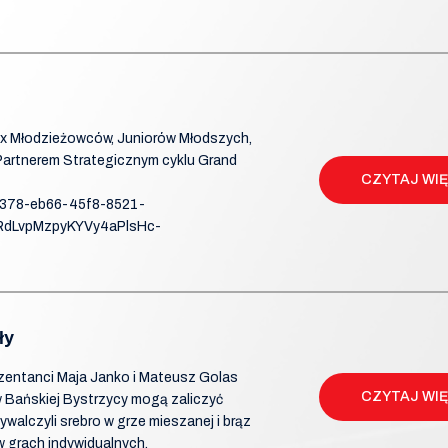
rix Młodzieżowców, Juniorów Młodszych,
artnerem Strategicznym cyklu Grand
CZYTAJ WI
f378-eb66-45f8-8521-
RdLvpMzpyKYVy4aPlsHc-
ły
ezentanci Maja Janko i Mateusz Golas
CZYTAJ WI
w Bańskiej Bystrzycy mogą zaliczyć
walczyli srebro w grze mieszanej i brąz
w grach indywidualnych.