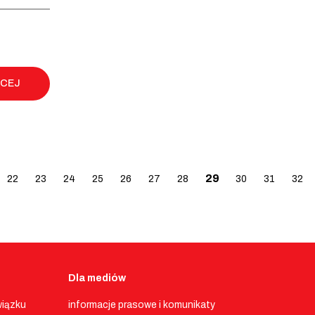
ĘCEJ
29
22
23
24
25
26
27
28
30
31
32
Dla mediów
wiązku
informacje prasowe i komunikaty