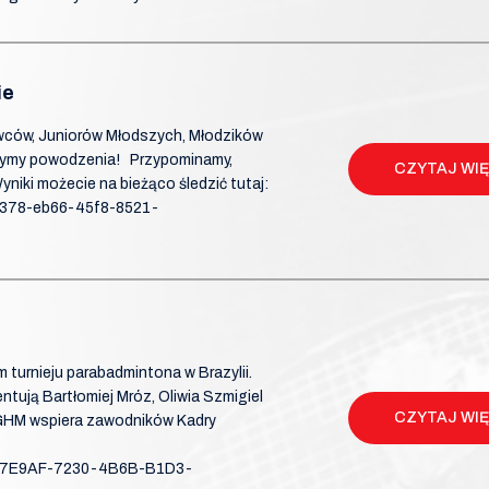
ie
wców, Juniorów Młodszych, Młodzików
zymy powodzenia! Przypominamy,
CZYTAJ WI
niki możecie na bieżąco śledzić tutaj:
f378-eb66-45f8-8521-
 turnieju parabadmintona w Brazylii.
ntują Bartłomiej Mróz, Oliwia Szmigiel
CZYTAJ WI
 KGHM wspiera zawodników Kadry
FAA7E9AF-7230-4B6B-B1D3-