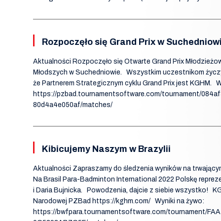
Rozpoczęło się Grand Prix w Suchedniow
Aktualności Rozpoczęło się Otwarte Grand Prix Młodzieżo
Młodszych w Suchedniowie. Wszystkim uczestnikom życ
że Partnerem Strategicznym cyklu Grand Prix jest KGHM. Wy
https://pzbad.tournamentsoftware.com/tournament/084a
80d4a4e050af/matches/
Kibicujemy Naszym w Brazylii
Aktualności Zapraszamy do śledzenia wyników na trwającym
Na Brasil Para-Badminton International 2022 Polskę repreze
i Daria Bujnicka. Powodzenia, dajcie z siebie wszystko!
Narodowej PZBad https://kghm.com/ Wyniki na żywo:
https://bwfpara.tournamentsoftware.com/tournament/