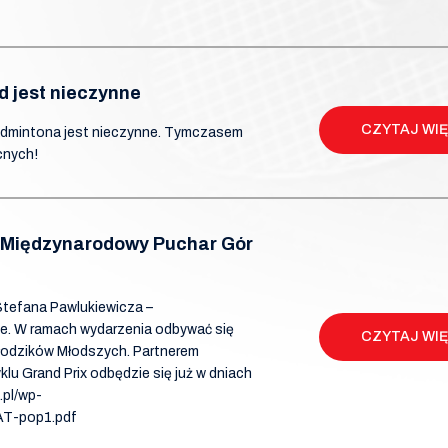
d jest nieczynne
CZYTAJ WI
Badmintona jest nieczynne. Tymczasem
cnych!
– Międzynarodowy Puchar Gór
 Stefana Pawlukiewicza –
e. W ramach wydarzenia odbywać się
CZYTAJ WI
Młodzików Młodszych. Partnerem
lu Grand Prix odbędzie się już w dniach
.pl/wp-
T-pop1.pdf