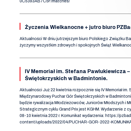
0C5393AB7C5F/matches/
Życzenia Wielkanocne + jutro biuro PZBa
Aktualności W dniu jutrzejszym biuro Polskiego Związku 
życzymy wszystkim zdrowych i spokojnych Świąt Wielkano
IV Memoriał im. Stefana Pawlukiewicza 
Świętokrzyskich w Badmintonie.
Aktualności Już 22 kwietnia rozpocznie się IV Memoriał im.
Międzynarodowy Puchar Gór Świętokrzyskich w Badmintoni
będzie rywalizacja Młodzieżowców, Juniorów Młodszych i 
Strategicznym cyklu Grand Prix jest KGHM. Wydarzenie z cyk
08-10 kwietnia 2022 r. Komunikat wydarzenia: https://pzbad
content/uploads/2022/04/PUCHAR-GOR-2022-KOMUNIKA