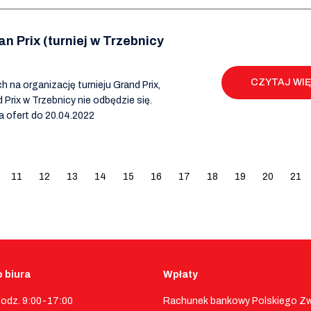
n Prix (turniej w Trzebnicy
CZYTAJ WI
na organizację turnieju Grand Prix,
 Prix w Trzebnicy nie odbędzie się.
a ofert do 20.04.2022
11
12
13
14
15
16
17
18
19
20
21
 biura
Wpłaty
godz. 9:00-17:00
Rachunek bankowy Polskiego Z