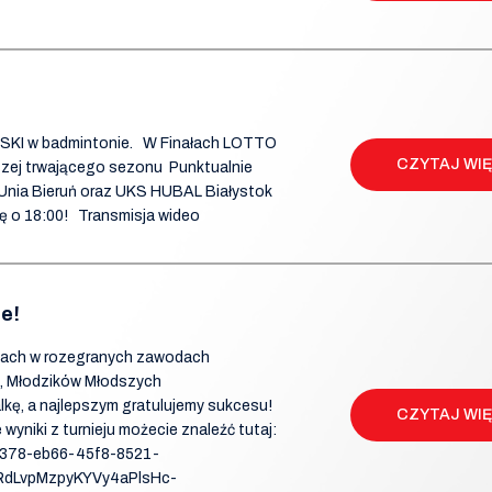
SKI w badmintonie. W Finałach LOTTO
CZYTAJ WI
iczej trwającego sezonu Punktualnie
 Unia Bieruń oraz UKS HUBAL Białystok
ię o 18:00! Transmisja wideo
e!
riach w rozegranych zawodach
, Młodzików Młodszych
kę, a najlepszym gratulujemy sukcesu!
CZYTAJ WI
wyniki z turnieju możecie znaleźć tutaj:
f378-eb66-45f8-8521-
RdLvpMzpyKYVy4aPlsHc-