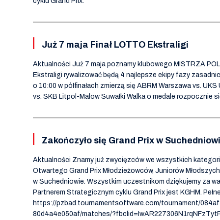
cyklu Grand Prix.
Już 7 maja Finał LOTTO Ekstraligi
Aktualności Już 7 maja poznamy klubowego MISTRZA POL
Ekstraligi rywalizować będą 4 najlepsze ekipy fazy zasadn
o 10:00 w półfinałach zmierzą się ABRM Warszawa vs. UKS
vs. SKB Litpol-Malow Suwałki Walka o medale rozpocznie s
Zakończyło się Grand Prix w Suchedniowi
Aktualności Znamy już zwycięzców we wszystkich katego
Otwartego Grand Prix Młodzieżowców, Juniorów Młodszych
w Suchedniowie. Wszystkim uczestnikom dziękujemy za wal
Partnerem Strategicznym cyklu Grand Prix jest KGHM. Pełne 
https://pzbad.tournamentsoftware.com/tournament/084a
80d4a4e050af/matches/?fbclid=IwAR227306N1rqNFzTyt