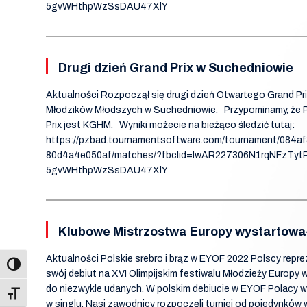
5gvWHthpWzSsDAU47XlY
Drugi dzień Grand Prix w Suchedniowie
Aktualności Rozpoczął się drugi dzień Otwartego Grand P
Młodzików Młodszych w Suchedniowie. Przypominamy, że P
Prix jest KGHM. Wyniki możecie na bieżąco śledzić tutaj:
https://pzbad.tournamentsoftware.com/tournament/084a
80d4a4e050af/matches/?fbclid=IwAR227306N1rqNFzTyt
5gvWHthpWzSsDAU47XlY
Klubowe Mistrzostwa Europy wystartowa
Aktualności Polskie srebro i brąz w EYOF 2022 Polscy repr
swój debiut na XVI Olimpijskim festiwalu Młodzieży Europy 
do niezwykle udanych. W polskim debiucie w EYOF Polacy wy
Toggle Font size
w singlu. Nasi zawodnicy rozpoczęli turniej od pojedynków 