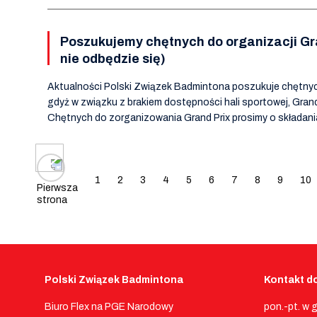
Poszukujemy chętnych do organizacji Gra
nie odbędzie się)
Aktualności Polski Związek Badmintona poszukuje chętnych 
gdyż w związku z brakiem dostępności hali sportowej, Grand
Chętnych do zorganizowania Grand Prix prosimy o składani
Posts navigation
1
2
3
4
5
6
7
8
9
10
Pierwsza
strona
Polski Związek Badmintona
Kontakt do
Biuro Flex na PGE Narodowy
pon.-pt. w 