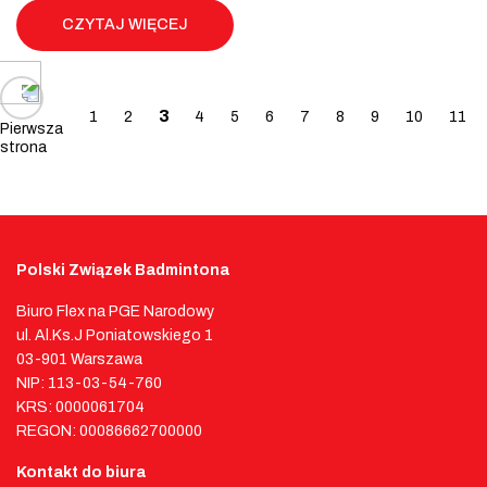
CZYTAJ WIĘCEJ
Posts navigation
3
1
2
4
5
6
7
8
9
10
11
Pierwsza
strona
Polski Związek Badmintona
Biuro Flex na PGE Narodowy
ul. Al.Ks.J Poniatowskiego 1
03-901 Warszawa
NIP: 113-03-54-760
KRS: 0000061704
REGON: 00086662700000
Kontakt do biura