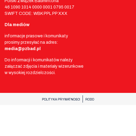
Polski Związek Badmintona
46 1090 1014 0000 0001 0795 0017
SWIFT CODE: WBK PPL PP XXX
Dla mediów
informacje prasowe i komunikaty
prosimy przesyłać na adres:
media@pzbad.pl
Do informacji i komunikatów należy
załączać zdjęcia i materiały wizerunkowe
w wysokiej rozdzielczości.
POLITYKA PRYWATNOŚCI
RODO