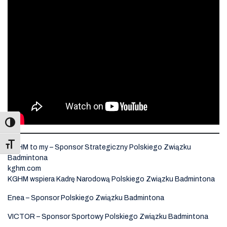
Toggle Font size
KGHM to my – Sponsor Strategiczny Polskiego Związku
Badmintona
kghm.com
KGHM wspiera Kadrę Narodową Polskiego Związku Badmintona
Enea – Sponsor Polskiego Związku Badmintona
VICTOR – Sponsor Sportowy Polskiego Związku Badmintona