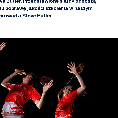
e Butler. Przedstawione slajdy odnoszą
elu poprawę jakości szkolenia w naszym
prowadzi Steve Butler.