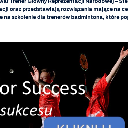
ał Trener Główny Reprezentacji Narodowej – Stev
ntacji oraz przedstawiają rozwiązania mające na c
 na szkolenie dla trenerów badmintona, które po