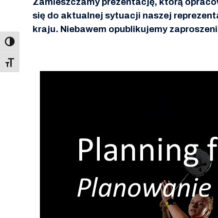
Zamieszczamy prezentację, którą opracow
się do aktualnej sytuacji naszej repreze
kraju. Niebawem opublikujemy zaproszenie
Toggle Font size