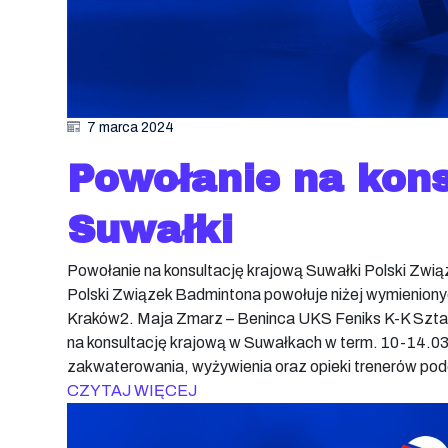
7 marca 2024
Powołanie na kons
Suwałki
Powołanie na konsultację krajową Suwałki Polski Zwi
Polski Związek Badmintona powołuje niżej wymienion
Kraków2. Maja Zmarz – Beninca UKS Feniks K-K Szt
na konsultację krajową w Suwałkach w term. 10-14.0
zakwaterowania, wyżywienia oraz opieki trenerów po
CZYTAJ WIĘCEJ