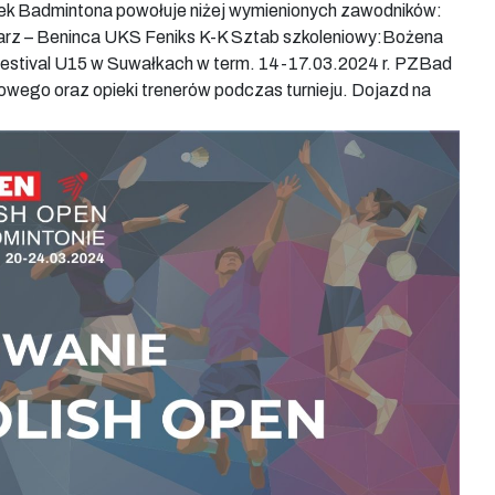
 Badmintona powołuje niżej wymienionych zawodników:
arz – Beninca UKS Feniks K-K Sztab szkoleniowy:Bożena
estival U15 w Suwałkach w term. 14-17.03.2024 r. PZBad
wego oraz opieki trenerów podczas turnieju. Dojazd na