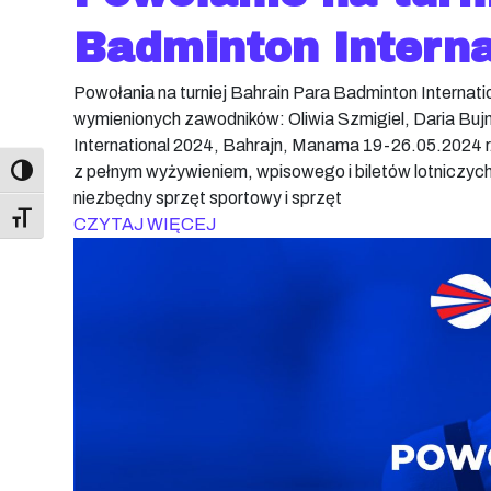
Badminton Interna
Powołania na turniej Bahrain Para Badminton Internat
wymienionych zawodników: Oliwia Szmigiel, Daria Bujn
International 2024, Bahrajn, Manama 19-26.05.2024 
z pełnym wyżywieniem, wpisowego i biletów lotniczyc
niezbędny sprzęt sportowy i sprzęt
Toggle Font size
CZYTAJ WIĘCEJ