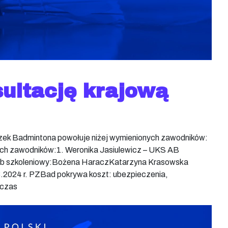
ultację krajową
ązek Badmintona powołuje niżej wymienionych zawodników:
ych zawodników:1. Weronika Jasiulewicz – UKS AB
ab szkoleniowy:Bożena HaraczKatarzyna Krasowska
3.2024 r. PZBad pokrywa koszt: ubezpieczenia,
dczas