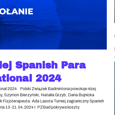
iej Spanish Para
tional 2024
tional 2024 Polski Związek Badmintona powołuje niżej
y, Szymon Bierzyński, Natalia Grzyb, Daria Bujnicka
 Fizjoterapeuta: Ada Lasota Turniej zagraniczny Spanish
itoria 13-21.04.2024 r. PZBad pokrywa koszty