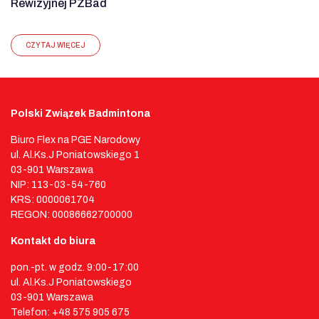
Rewizyjnej PZBad
CZYTAJ WIĘCEJ
Polski Związek Badmintona
Biuro Flex na PGE Narodowy
ul. Al.Ks.J Poniatowskiego 1
03-901 Warszawa
NIP: 113-03-54-760
KRS: 0000061704
REGON: 00086662700000
Kontakt do biura
pon.-pt. w godz. 9:00-17:00
ul. Al.Ks.J Poniatowskiego
03-901 Warszawa
Telefon: +48 575 905 675