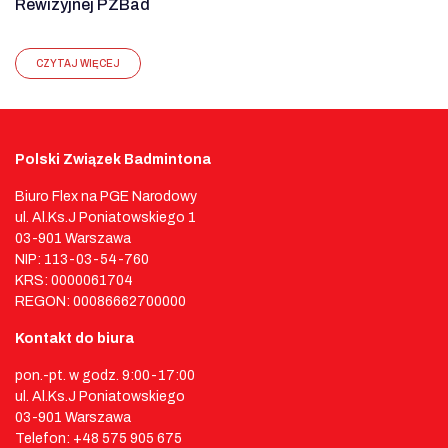
Rewizyjnej PZBad
CZYTAJ WIĘCEJ
Polski Związek Badmintona
Biuro Flex na PGE Narodowy
ul. Al.Ks.J Poniatowskiego 1
03-901 Warszawa
NIP: 113-03-54-760
KRS: 0000061704
REGON: 00086662700000
Kontakt do biura
pon.-pt. w godz. 9:00-17:00
ul. Al.Ks.J Poniatowskiego
03-901 Warszawa
Telefon: +48 575 905 675