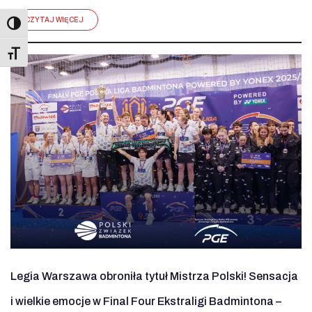
CZYTAJ WIĘCEJ
Toggle Font size
Legia Warszawa obroniła tytuł Mistrza Polski! Sensacja
i wielkie emocje w Final Four Ekstraligi Badmintona –