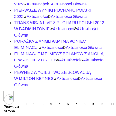
2022
w
Aktualności
&
Aktualności Główna
PIERWSZE WYNIKI PUCHARU POLSKI
2022
w
Aktualności
&
Aktualności Główna
TRANSMISJA LIVE Z PUCHARU POLSKI 2022
W BADMINTONIE
w
Aktualności
&
Aktualności
Główna
PORAŻKA Z ANGLIKAMI NA KONIEC
ELIMINACJI
w
Aktualności
&
Aktualności Główna
ELIMINACJE ME: MECZ POLAKÓW Z ANGLIĄ
O WYJŚCIE Z GRUPY
w
Aktualności
&
Aktualności
Główna
PEWNE ZWYCIĘSTWO ZE SŁOWACJĄ
W MILTON KEYNES
w
Aktualności
&
Aktualności
Główna
Posts navigation
1
2
3
4
5
6
7
8
9
10
11
Pierwsza
strona