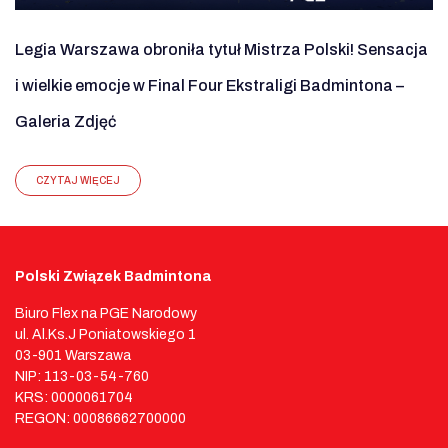
Legia Warszawa obroniła tytuł Mistrza Polski! Sensacja
i wielkie emocje w Final Four Ekstraligi Badmintona –
Galeria Zdjęć
CZYTAJ WIĘCEJ
Polski Związek Badmintona
Biuro Flex na PGE Narodowy
ul. Al.Ks.J Poniatowskiego 1
03-901 Warszawa
NIP: 113-03-54-760
KRS: 0000061704
REGON: 00086662700000