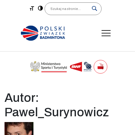
Main Navigation
Search
Autor:
Pawel_Surynowicz