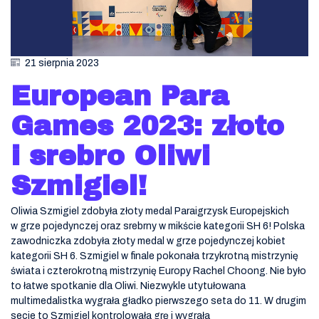
21 sierpnia 2023
European Para
Games 2023: złoto
i srebro Oliwi
Szmigiel!
Oliwia Szmigiel zdobyła złoty medal Paraigrzysk Europejskich
w grze pojedynczej oraz srebrny w mikście kategorii SH 6! Polska
zawodniczka zdobyła złoty medal w grze pojedynczej kobiet
kategorii SH 6. Szmigiel w finale pokonała trzykrotną mistrzynię
świata i czterokrotną mistrzynię Europy Rachel Choong. Nie było
to łatwe spotkanie dla Oliwi. Niezwykle utytułowana
multimedalistka wygrała gładko pierwszego seta do 11. W drugim
secie to Szmigiel kontrolowała grę i wygrała