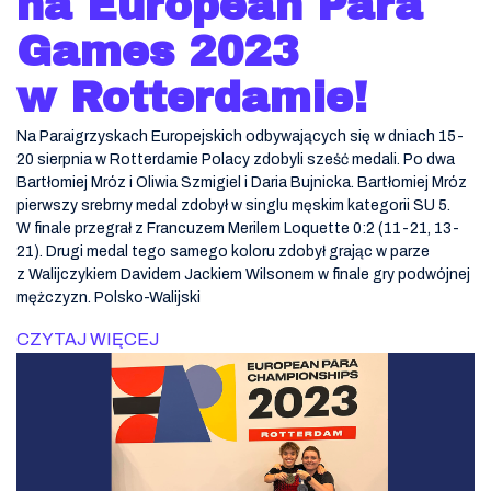
na European Para
Games 2023
w Rotterdamie!
Na Paraigrzyskach Europejskich odbywających się w dniach 15-
20 sierpnia w Rotterdamie Polacy zdobyli sześć medali. Po dwa
Bartłomiej Mróz i Oliwia Szmigiel i Daria Bujnicka. Bartłomiej Mróz
pierwszy srebrny medal zdobył w singlu męskim kategorii SU 5.
W finale przegrał z Francuzem Merilem Loquette 0:2 (11-21, 13-
21). Drugi medal tego samego koloru zdobył grając w parze
z Walijczykiem Davidem Jackiem Wilsonem w finale gry podwójnej
mężczyzn. Polsko-Walijski
CZYTAJ WIĘCEJ