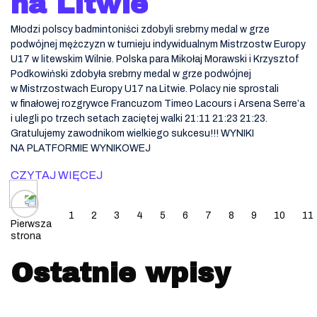
na Litwie
Młodzi polscy badmintoniści zdobyli srebrny medal w grze
podwójnej mężczyzn w turnieju indywidualnym Mistrzostw Europy
U17 w litewskim Wilnie. Polska para Mikołaj Morawski i Krzysztof
Podkowiński zdobyła srebrny medal w grze podwójnej
w Mistrzostwach Europy U17 na Litwie. Polacy nie sprostali
w finałowej rozgrywce Francuzom Timeo Lacours i Arsena Serre’a
i ulegli po trzech setach zaciętej walki 21:11 21:23 21:23.
Gratulujemy zawodnikom wielkiego sukcesu!!! WYNIKI
NA PLATFORMIE WYNIKOWEJ
CZYTAJ WIĘCEJ
Posts navigation
1
2
3
4
5
6
7
8
9
10
11
Pierwsza
strona
Ostatnie wpisy