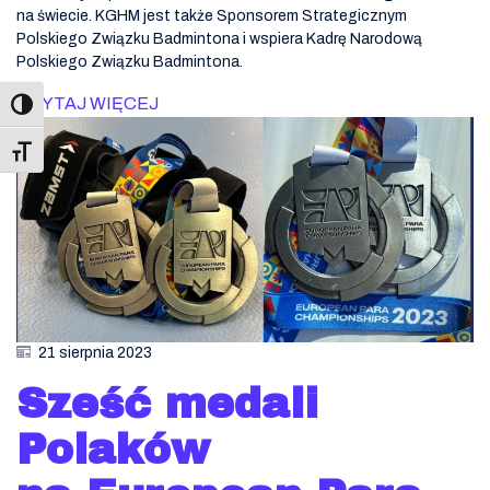
na świecie. KGHM jest także Sponsorem Strategicznym
Polskiego Związku Badmintona i wspiera Kadrę Narodową
Polskiego Związku Badmintona.
CZYTAJ WIĘCEJ
Toggle Font size
21 sierpnia 2023
Sześć medali
Polaków