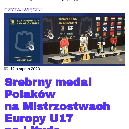
CZYTAJ WIĘCEJ
12 sierpnia 2023
Srebrny medal
Polaków
na Mistrzostwach
Europy U17