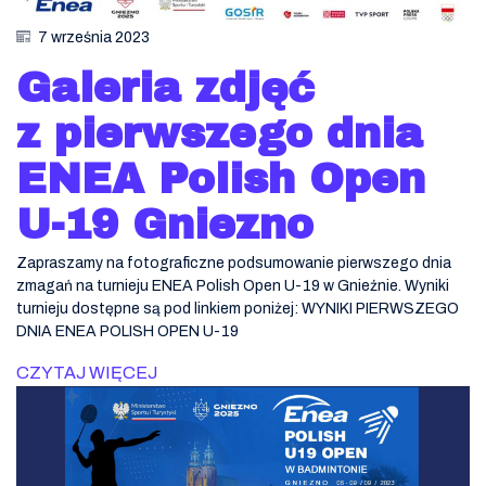
7 września 2023
Galeria zdjęć
z pierwszego dnia
ENEA Polish Open
U-19 Gniezno
Zapraszamy na fotograficzne podsumowanie pierwszego dnia
zmagań na turnieju ENEA Polish Open U-19 w Gnieźnie. Wyniki
turnieju dostępne są pod linkiem poniżej: WYNIKI PIERWSZEGO
DNIA ENEA POLISH OPEN U-19
CZYTAJ WIĘCEJ