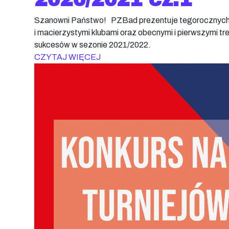
Szanowni Państwo! PZBad prezentuje tegorocznych m
i macierzystymi klubami oraz obecnymi i pierwszymi t
sukcesów w sezonie 2021/2022.
CZYTAJ WIĘCEJ