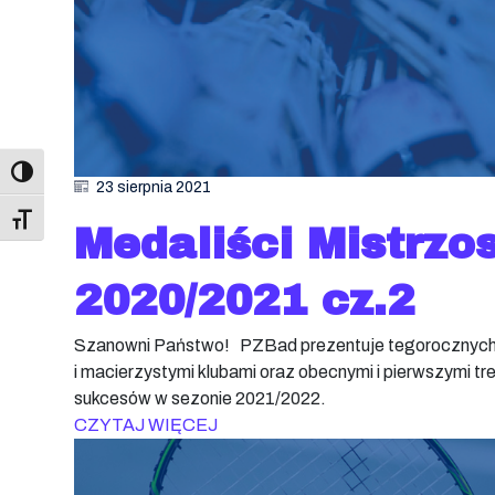
23 sierpnia 2021
Toggle Font size
Medaliści Mistrzo
2020/2021 cz.2
Szanowni Państwo! PZBad prezentuje tegorocznych m
i macierzystymi klubami oraz obecnymi i pierwszymi t
sukcesów w sezonie 2021/2022.
CZYTAJ WIĘCEJ