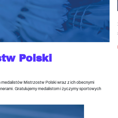
stw Polski
edalistów Mistrzostw Polski wraz z ich obecnymi
renerami. Gratulujemy medalistom i życzymy sportowych