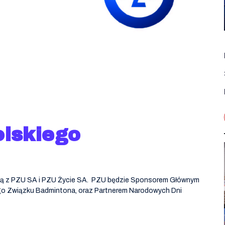
lskiego
wą z PZU SA i PZU Życie SA. PZU będzie Sponsorem Głównym
iego Związku Badmintona, oraz Partnerem Narodowych Dni