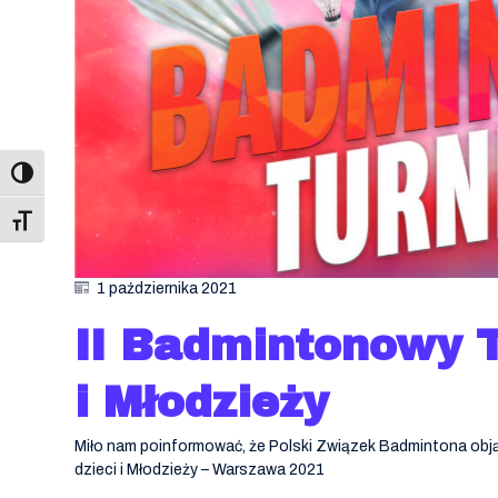
Toggle Font size
1 października 2021
II Badmintonowy T
i Młodzieży
Miło nam poinformować, że Polski Związek Badmintona ob
dzieci i Młodzieży – Warszawa 2021