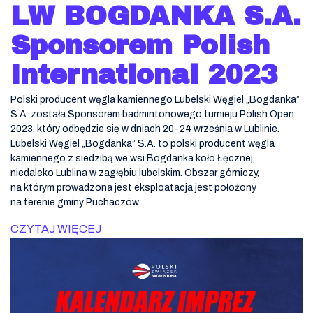
LW BOGDANKA S.A.
Sponsorem Polish
International 2023
Polski producent węgla kamiennego Lubelski Węgiel „Bogdanka”
S.A. została Sponsorem badmintonowego turnieju Polish Open
2023, który odbędzie się w dniach 20-24 września w Lublinie.
Lubelski Węgiel „Bogdanka” S.A. to polski producent węgla
kamiennego z siedzibą we wsi Bogdanka koło Łęcznej,
niedaleko Lublina w zagłębiu lubelskim. Obszar górniczy,
na którym prowadzona jest eksploatacja jest położony
na terenie gminy Puchaczów.
CZYTAJ WIĘCEJ