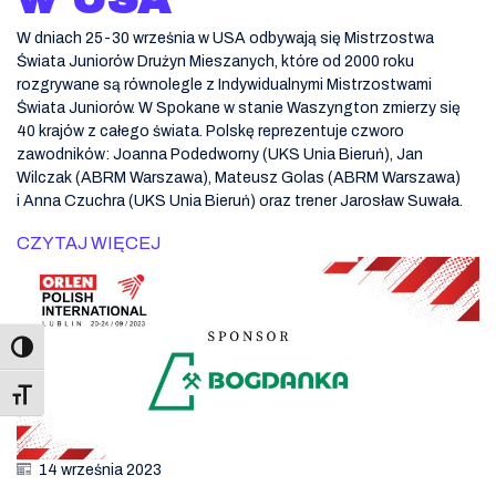
W dniach 25-30 września w USA odbywają się Mistrzostwa
Świata Juniorów Drużyn Mieszanych, które od 2000 roku
rozgrywane są równolegle z Indywidualnymi Mistrzostwami
Świata Juniorów. W Spokane w stanie Waszyngton zmierzy się
40 krajów z całego świata. Polskę reprezentuje czworo
zawodników: Joanna Podedworny (UKS Unia Bieruń), Jan
Wilczak (ABRM Warszawa), Mateusz Golas (ABRM Warszawa)
i Anna Czuchra (UKS Unia Bieruń) oraz trener Jarosław Suwała.
CZYTAJ WIĘCEJ
Toggle Font size
14 września 2023