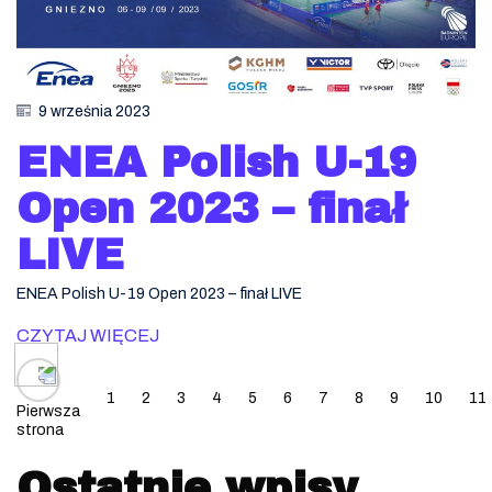
9 września 2023
ENEA Polish U-19
Open 2023 – finał
LIVE
ENEA Polish U-19 Open 2023 – finał LIVE
CZYTAJ WIĘCEJ
Posts navigation
1
2
3
4
5
6
7
8
9
10
11
Pierwsza
strona
Ostatnie wpisy