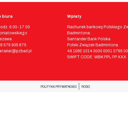
 biura
Wpłaty
godz. 9:00-17:00
Rachunek bankowy Polskiego Z
 Poniatowskiego
Badmintona:
rszawa
Santander Bank Polska
48 575 905 675
Polski Związek Badmintona
retariat@pzbad.pl
46 1090 1014 0000 0001 0795 0
SWIFT CODE: WBK PPL PP XXX
POLITYKA PRYWATNOŚCI
RODO