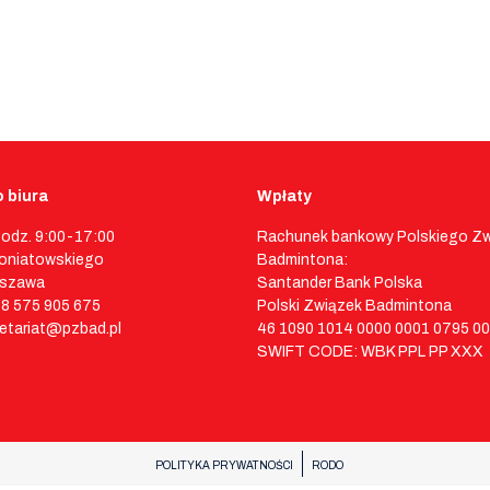
 biura
Wpłaty
godz. 9:00-17:00
Rachunek bankowy Polskiego Z
 Poniatowskiego
Badmintona:
rszawa
Santander Bank Polska
48 575 905 675
Polski Związek Badmintona
retariat@pzbad.pl
46 1090 1014 0000 0001 0795 0
SWIFT CODE: WBK PPL PP XXX
POLITYKA PRYWATNOŚCI
RODO