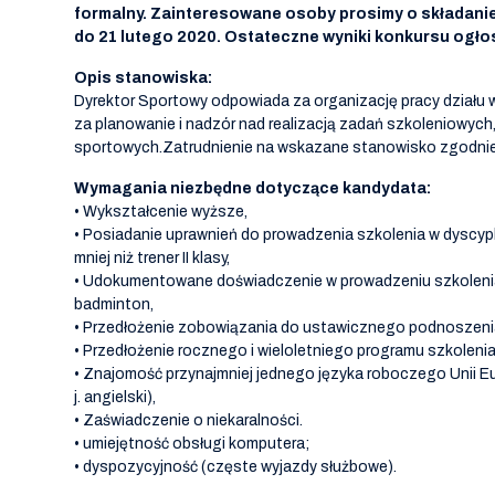
formalny. Zainteresowane osoby prosimy o składanie
do 21 lutego 2020. Ostateczne wyniki konkursu ogłos
Opis stanowiska:
Dyrektor Sportowy odpowiada za organizację pracy działu
za planowanie i nadzór nad realizacją zadań szkoleniowy
sportowych.Zatrudnienie na wskazane stanowisko zgodnie za
Wymagania niezbędne dotyczące kandydata:
• Wykształcenie wyższe,
• Posiadanie uprawnień do prowadzenia szkolenia w dyscypl
mniej niż trener II klasy,
• Udokumentowane doświadczenie w prowadzeniu szkolenia
badminton,
• Przedłożenie zobowiązania do ustawicznego podnoszenia
• Przedłożenie rocznego i wieloletniego programu szkoleni
• Znajomość przynajmniej jednego języka roboczego Unii Eu
j. angielski),
• Zaświadczenie o niekaralności.
• umiejętność obsługi komputera;
• dyspozycyjność (częste wyjazdy służbowe).