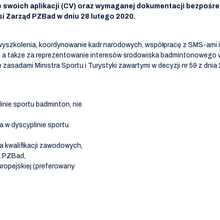
 swoich aplikacji (CV) oraz wymaganej dokumentacji bezpośre
i Zarząd PZBad w dniu 28 lutego 2020.
 wyszkolenia, koordynowanie kadr narodowych, współpracę z SMS-ami 
ch, a także za reprezentowanie interesów środowiska badmintonowego
sadami Ministra Sportu i Turystyki zawartymi w decyzji nr 59 z dnia 
inie sportu badminton, nie
 w dyscyplinie sportu
 kwalifikacji zawodowych,
a PZBad,
ropejskiej (preferowany