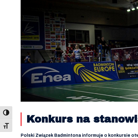
Konkurs na stanowi
Toggle Font size
Polski Związek Badmintona informuje o konkursie o