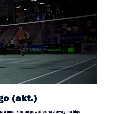
o (akt.)
ura musi zostać powtórzona z uwagi na błąd