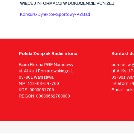
WIĘCEJ INFORMACJI W DOKUMENCIE PONIŻEJ:
Konkurs-Dyrektor-Sportowy-PZBad
Polski Związek Badmintona
Kontakt do
Biuro Flex na PGE Narodowy
pon.-pt. w 
ul. Al.Ks.J Poniatowskiego 1
ul. Al.Ks.J
03-901 Warszawa
03-901 Wa
NIP: 113-03-54-760
Telefon: +
KRS: 0000061704
E-mail: sek
REGON: 00086662700000