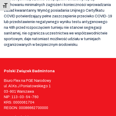
zachowaniu minimalnych zagrożeń i konieczności wprowadzania
Toggle Font size
zasad kwarantanny. Wymóg posiadania Unijnego Certyfikatu
COVID potwierdzający pełne zaszczepienie przeciwko COVID-19
lub przedstawienie negatywnego wyniku testu antygenowego
na 48h przed rozpoczęciem turnieju nie stanowi segregacji
sanitarnej, nie ogranicza uczestnictwa we współzawodnictwie
sportowym, daje natomiast możliwość udziału w turniejach
organizowanych w bezpiecznym środowisku.
Polski Związek Badmintona
Biuro Flex na PGE Narodowy
ul. Al.Ks.J Poniatowskiego 1
03-901 Warszawa
NIP: 113-03-54-760
KRS: 0000061704
REGON: 00086662700000