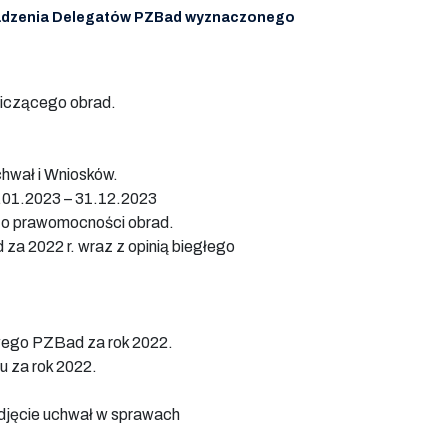
dzenia Delegatów PZBad wyznaczonego
iczącego obrad.
hwał i Wniosków.
1.01.2023 – 31.12.2023
 o prawomocności obrad.
a 2022 r. wraz z opinią biegłego
wego PZBad za rok 2022.
u za rok 2022.
odjęcie uchwał w sprawach