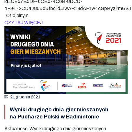
id=CE57B5DF-6CB0-4C6B-8DCD-
4F9472CD4286&d&fbclid=IwAR19dAF1w4cGpByzjrmGS
Oficjalnym
CZYTAJ WIĘCEJ
21 grudnia 2021
Wyniki drugiego dnia gier mieszanych
na Pucharze Polski w Badmintonie
Aktualności Wyniki drugiego dnia gier mieszanych