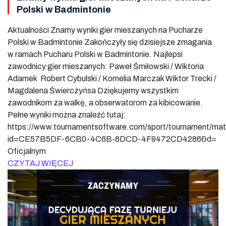
Polski w Badmintonie
Aktualności Znamy wyniki gier mieszanych na Pucharze
Polski w Badmintonie Zakończyły się dzisiejsze zmagania
w ramach Pucharu Polski w Badmintonie. Najlepsi
zawodnicy gier mieszanych: Paweł Śmiłowski / Wiktoria
Adamek Robert Cybulski / Kornelia Marczak Wiktor Trecki /
Magdalena Świerczyńsa Dziękujemy wszystkim
zawodnikom za walkę, a obserwatorom za kibicowanie.
Pełne wyniki można znaleźć tutaj:
https://www.tournamentsoftware.com/sport/tournament/ma
id=CE57B5DF-6CB0-4C6B-8DCD-4F9472CD4286&d=
Oficjalnym
CZYTAJ WIĘCEJ