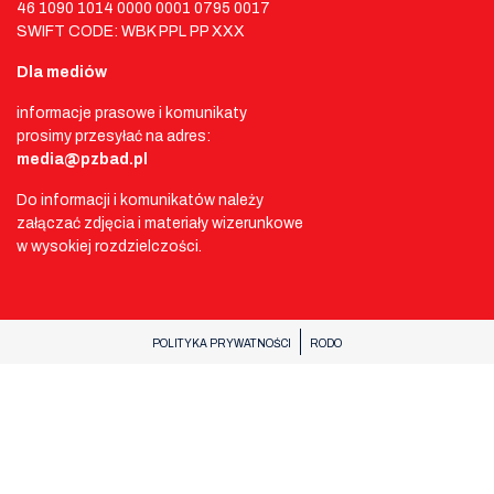
46 1090 1014 0000 0001 0795 0017
SWIFT CODE: WBK PPL PP XXX
Dla mediów
informacje prasowe i komunikaty
prosimy przesyłać na adres:
media@pzbad.pl
Do informacji i komunikatów należy
załączać zdjęcia i materiały wizerunkowe
w wysokiej rozdzielczości.
POLITYKA PRYWATNOŚCI
RODO