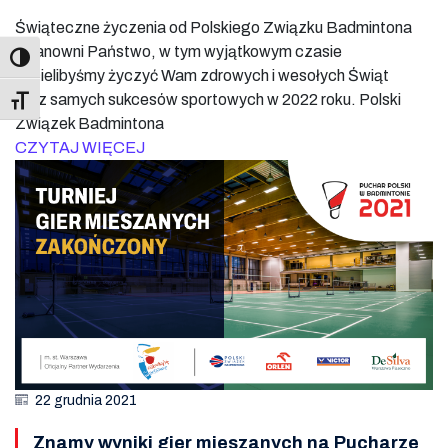
Świąteczne życzenia od Polskiego Związku Badmintona
Szanowni Państwo, w tym wyjątkowym czasie
chcielibyśmy życzyć Wam zdrowych i wesołych Świąt
oraz samych sukcesów sportowych w 2022 roku. Polski
Toggle Font size
Związek Badmintona
CZYTAJ WIĘCEJ
22 grudnia 2021
Znamy wyniki gier mieszanych na Pucharze