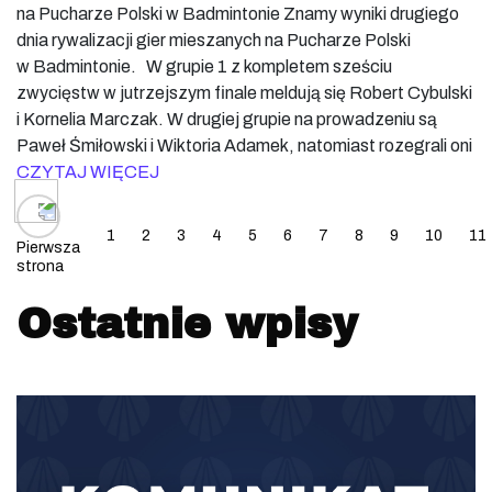
na Pucharze Polski w Badmintonie Znamy wyniki drugiego
dnia rywalizacji gier mieszanych na Pucharze Polski
w Badmintonie. W grupie 1 z kompletem sześciu
zwycięstw w jutrzejszym finale meldują się Robert Cybulski
i Kornelia Marczak. W drugiej grupie na prowadzeniu są
Paweł Śmiłowski i Wiktoria Adamek, natomiast rozegrali oni
CZYTAJ WIĘCEJ
Posts navigation
1
2
3
4
5
6
7
8
9
10
11
Pierwsza
strona
Ostatnie wpisy