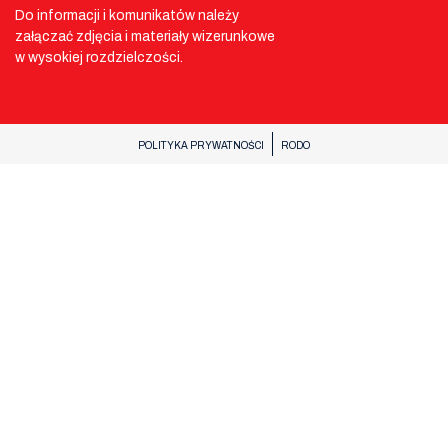
Do informacji i komunikatów należy
załączać zdjęcia i materiały wizerunkowe
w wysokiej rozdzielczości.
POLITYKA PRYWATNOŚCI
RODO