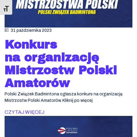
Toggle Font size
31 października 2023
Konkurs
na organizację
Mistrzostw Polski
Amatorów
Polski Związek Badmintona ogłasza konkurs na organizację
Mistrzostw Polski Amatorów. Kliknij po więcej
CZYTAJ WIĘCEJ