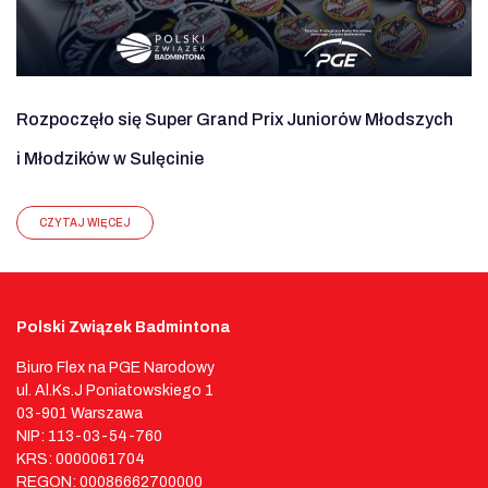
Rozpoczęło się Super Grand Prix Juniorów Młodszych
i Młodzików w Sulęcinie
CZYTAJ WIĘCEJ
Polski Związek Badmintona
Biuro Flex na PGE Narodowy
ul. Al.Ks.J Poniatowskiego 1
03-901 Warszawa
NIP: 113-03-54-760
KRS: 0000061704
REGON: 00086662700000