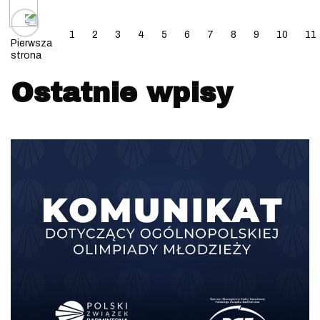
Posts navigation
1
2
3
4
5
6
7
8
9
10
11
Pierwsza
strona
Ostatnie wpisy