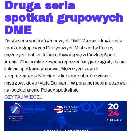
Druga seria
spotkań grupowych
DME
Druga seria spotkań grupowych DME Za nami druga seria
spotkań grupowych Drużynowych Mistrzostw Europy
mężczyzn i kobiet, które odbywają się w łódzkiej Sport
Arenie. Oba polskie zespoły reprezentacyjne zagrały dzisiaj
kolejne spotkania grupowe. Mężczyźni zagrali
z reprezentacja Niemiec, a kobiety z obrończyniami
mistrzowskiego tytułu Dunkami. W porannej sesji meczowej
na łódzkiej arenie Polacy spotkali się
CZYTAJ WIĘCEJ