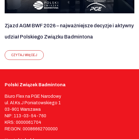
Zjazd AGM BWF 2026 – najważniejsze decyzje i aktywny
udział Polskiego Związku Badmintona
CZYTAJ WIĘCEJ
Polski Związek Badmintona
Biuro Flex na PGE Narodowy
ul. Al.Ks.J Poniatowskiego 1
03-901 Warszawa
NIP: 113-03-54-760
KRS: 0000061704
REGON: 00086662700000