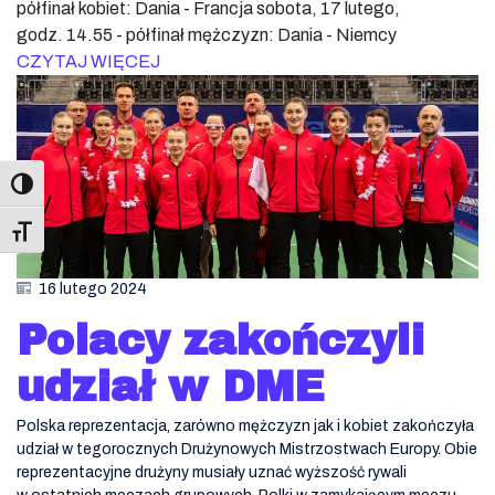
półfinał kobiet: Dania - Francja sobota, 17 lutego,
godz. 14.55 - półfinał mężczyzn: Dania - Niemcy
CZYTAJ WIĘCEJ
Toggle Font size
16 lutego 2024
Polacy zakończyli
udział w DME
Polska reprezentacja, zarówno mężczyzn jak i kobiet zakończyła
udział w tegorocznych Drużynowych Mistrzostwach Europy. Obie
reprezentacyjne drużyny musiały uznać wyższość rywali