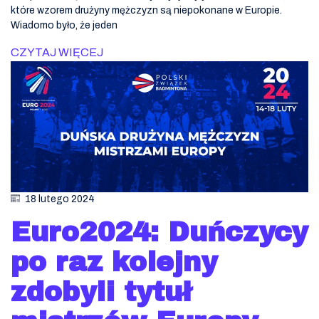
które wzorem drużyny mężczyzn są niepokonane w Europie.
Wiadomo było, że jeden
CZYTAJ WIĘCEJ
18 lutego 2024
Euro2024: Duńczycy
po raz kolejny
zdobyli tytuł