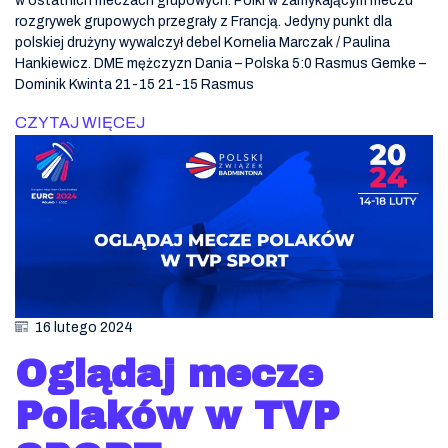
w ostatnich meczach grupowych. Polki w zamykającym meczu
rozgrywek grupowych przegrały z Francją. Jedyny punkt dla
polskiej drużyny wywalczył debel Kornelia Marczak / Paulina
Hankiewicz. DME mężczyzn Dania – Polska 5:0 Rasmus Gemke –
Dominik Kwinta 21-15 21-15 Rasmus
CZYTAJ WIĘCEJ
16 lutego 2024
Oglądaj mecze
Polaków w TVP