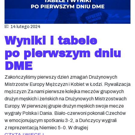
14 lutego 2024
Wyniki i tabele
po pierwszym dniu
DME
Zakończyliśmy pierwszy dzień zmagań Drużynowych
Mistrzostw Europy Mężczyzn i Kobiet w Łodzi. Rywalizacja
mężczyzn Za nami pierwsze kolejka meczów grupowych
drużyn męskich i żeńskich na Drużynowych Mistrzostwach
Europy. W pierwszej grupie drużyn męskich swoje mecze
wygrały Polska i Dania. Biało-czerwoni pokonali Czechów
w emocjonującym spotkaniu 3-2, a Duńczycy wygrali
z reprezentacją Niemiec 5-0. W drugiej
CZYTAJ WIĘCEJ