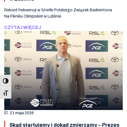
Rekord frekwencji w Strefie Polskiego Związek Badmintona
Na Pikniku Olimpiskim w Lublinie
CZYTAJ WIĘCEJ
Toggle Font size
21 maja 2026
Skąd startujemy i dokąd zmierzamy – Prezes