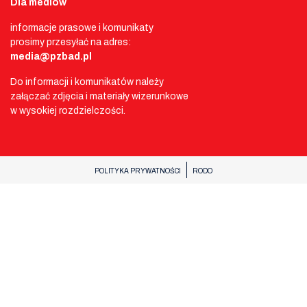
Dla mediów
informacje prasowe i komunikaty
prosimy przesyłać na adres:
media@pzbad.pl
Do informacji i komunikatów należy
załączać zdjęcia i materiały wizerunkowe
w wysokiej rozdzielczości.
POLITYKA PRYWATNOŚCI
RODO