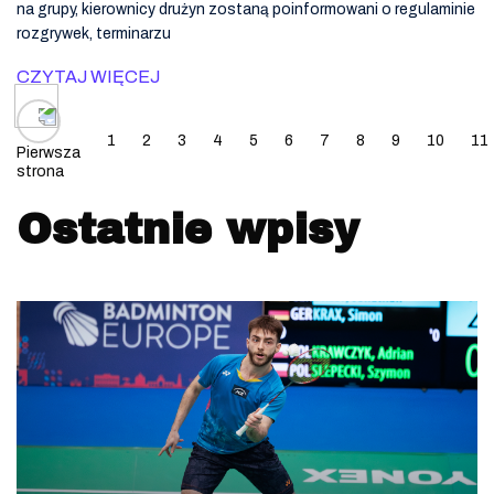
na grupy, kierownicy drużyn zostaną poinformowani o regulaminie
rozgrywek, terminarzu
CZYTAJ WIĘCEJ
Posts navigation
1
2
3
4
5
6
7
8
9
10
11
Pierwsza
strona
Ostatnie wpisy