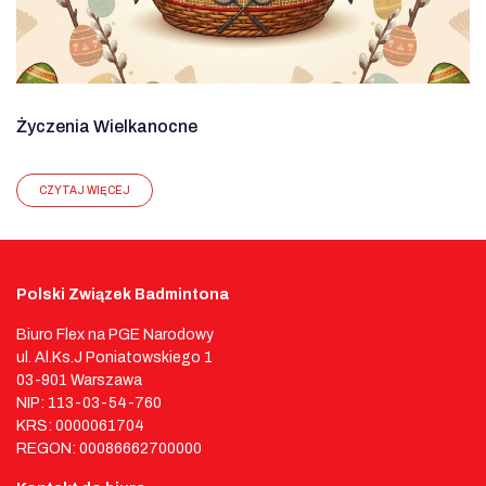
Życzenia Wielkanocne
CZYTAJ WIĘCEJ
Polski Związek Badmintona
Biuro Flex na PGE Narodowy
ul. Al.Ks.J Poniatowskiego 1
03-901 Warszawa
NIP: 113-03-54-760
KRS: 0000061704
REGON: 00086662700000