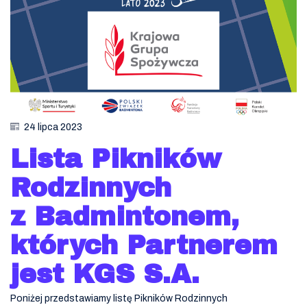
24 lipca 2023
Lista Pikników
Rodzinnych
z Badmintonem,
których Partnerem
jest KGS S.A.
Poniżej przedstawiamy listę Pikników Rodzinnych