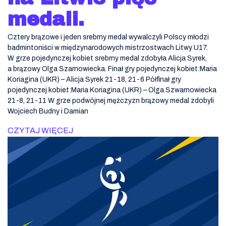
medali.
Cztery brązowe i jeden srebrny medal wywalczyli Polscy młodzi
badmintoniści w międzynarodowych mistrzostwach Litwy U17.
W grze pojedynczej kobiet srebrny medal zdobyła Alicja Syrek,
a brązowy Olga Szarnowiecka. Finał gry pojedynczej kobiet:Maria
Koriagina (UKR) – Alicja Syrek 21-18, 21-6 Półfinał gry
pojedynczej kobiet:Maria Koriagina (UKR) – Olga Szwarnowiecka
21-8, 21-11 W grze podwójnej mężczyzn brązowy medal zdobyli
Wojciech Budny i Damian
CZYTAJ WIĘCEJ