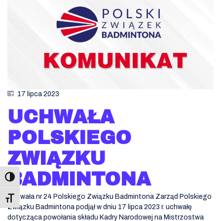
17 lipca 2023
UCHWAŁA
POLSKIEGO
ZWIĄZKU
BADMINTONA
Uchwała nr 24 Polskiego Związku Badmintona Zarząd Polskiego
Toggle Font size
Związku Badmintona podjął w dniu 17 lipca 2023 r. uchwałę
dotycząca powołania składu Kadry Narodowej na Mistrzostwa