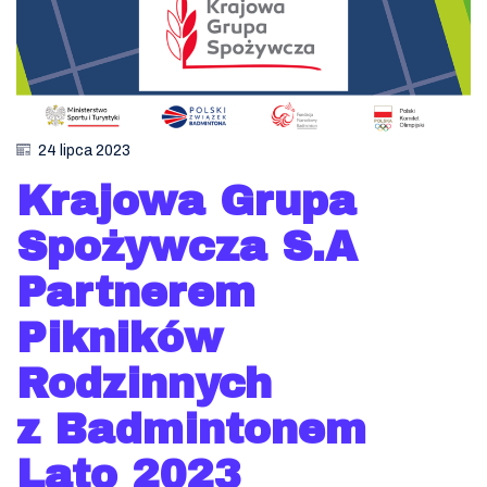
24 lipca 2023
Krajowa Grupa
Spożywcza S.A
Partnerem
Pikników
Rodzinnych
z Badmintonem
Lato 2023