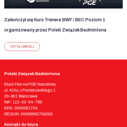
Zakończył się Kurs Trenera BWF / BEC Poziom 1
organizowany przez Polski Związek Badmintona
CZYTAJ WIĘCEJ
Polski Związek Badmintona
Biuro Flex na PGE Narodowy
ul. Al.Ks.J Poniatowskiego 1
03-901 Warszawa
NIP: 113-03-54-760
KRS: 0000061704
REGON: 00086662700000
Kontakt do biura