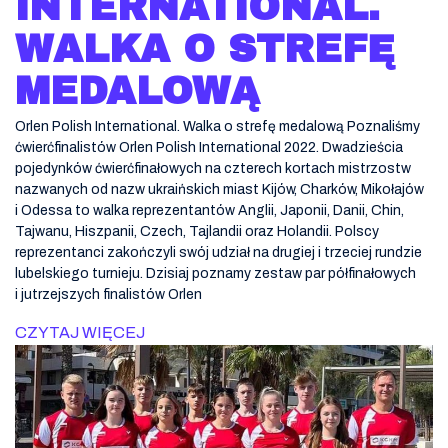
INTERNATIONAL.
WALKA O STREFĘ
MEDALOWĄ
Orlen Polish International. Walka o strefę medalową Poznaliśmy
ćwierćfinalistów Orlen Polish International 2022. Dwadzieścia
pojedynków ćwierćfinałowych na czterech kortach mistrzostw
nazwanych od nazw ukraińskich miast Kijów, Charków, Mikołajów
i Odessa to walka reprezentantów Anglii, Japonii, Danii, Chin,
Tajwanu, Hiszpanii, Czech, Tajlandii oraz Holandii. Polscy
reprezentanci zakończyli swój udział na drugiej i trzeciej rundzie
lubelskiego turnieju. Dzisiaj poznamy zestaw par półfinałowych
i jutrzejszych finalistów Orlen
CZYTAJ WIĘCEJ