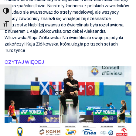
na hiszpańskiej Ibizie. Niestety, żadnemu z polskich zawodników
nie udało się awansować do strefy medalowej, ale wszyscy
polscy zawodnicy znaleźli się w najlepszej szesnastce
Toggle Font size
mistrzostw. Najbliżej awansu do ćwierćfinału była rozstawiona
z numerem 1 Kaja Ziółkowska oraz debel Aleksandra
Wilczewska/Kaja Ziółkowska. Na ćwierćfinale swoje pojedynki
zakończyli Kaja Ziółkowska, która uległa po trzech setach
Turczynce
CZYTAJ WIĘCEJ