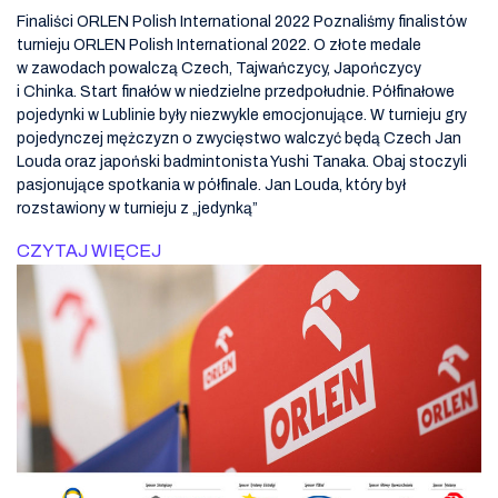
Finaliści ORLEN Polish International 2022 Poznaliśmy finalistów
turnieju ORLEN Polish International 2022. O złote medale
w zawodach powalczą Czech, Tajwańczycy, Japończycy
i Chinka. Start finałów w niedzielne przedpołudnie. Półfinałowe
pojedynki w Lublinie były niezwykle emocjonujące. W turnieju gry
pojedynczej mężczyzn o zwycięstwo walczyć będą Czech Jan
Louda oraz japoński badmintonista Yushi Tanaka. Obaj stoczyli
pasjonujące spotkania w półfinale. Jan Louda, który był
rozstawiony w turnieju z „jedynką”
CZYTAJ WIĘCEJ