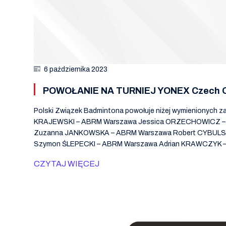
6 października 2023
POWOŁANIE NA TURNIEJ YONEX Czech Op
Polski Związek Badmintona powołuje niżej wymienionyc
KRAJEWSKI – ABRM Warszawa Jessica ORZECHOWICZ – 
Zuzanna JANKOWSKA – ABRM Warszawa Robert CYBULSKI –
Szymon ŚLEPECKI – ABRM Warszawa Adrian KRAWCZYK 
CZYTAJ WIĘCEJ