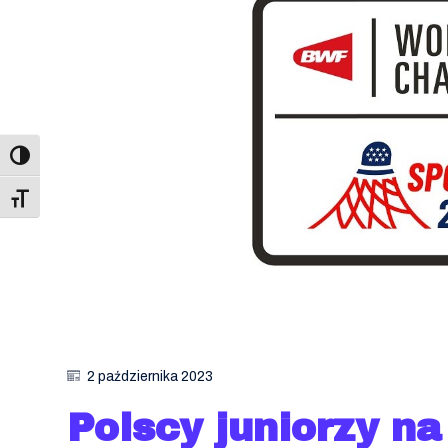
Toggle Font size
2 października 2023
Polscy juniorzy n