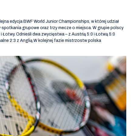
ejna edycja BWF World Junior Championships, w której udział
ry spotkania grupowe oraz trzy mecze o miejsca. W grupie polscy
ii i Łotwy. Odnieśli dwa zwycięstwa – z Austrią 5:0 i Łotwą 5:0
malne 2:3 z Anglią.W kolejnej fazie mistrzostw polska