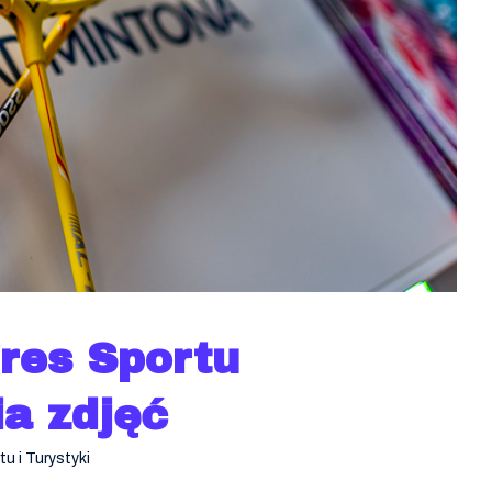
gres Sportu
ia zdjęć
u i Turystyki