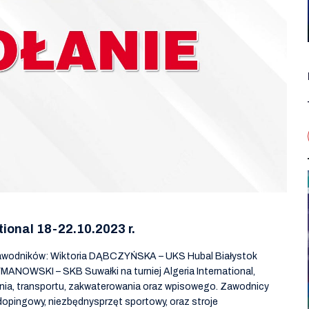
onal 18-22.10.2023 r.
zawodników: Wiktoria DĄBCZYŃSKA – UKS Hubal Białystok
ANOWSKI – SKB Suwałki na turniej Algeria International,
enia, transportu, zakwaterowania oraz wpisowego. Zawodnicy
ydopingowy, niezbędnysprzęt sportowy, oraz stroje