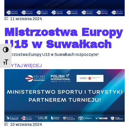
11 września 2024
Mistrzostwa Europy
U15 w Suwałkach
Mistrzostwa Europy U15 w Suwałkach rozpoczęte!
Toggle Font size
CZYTAJ WIĘCEJ
10 września 2024