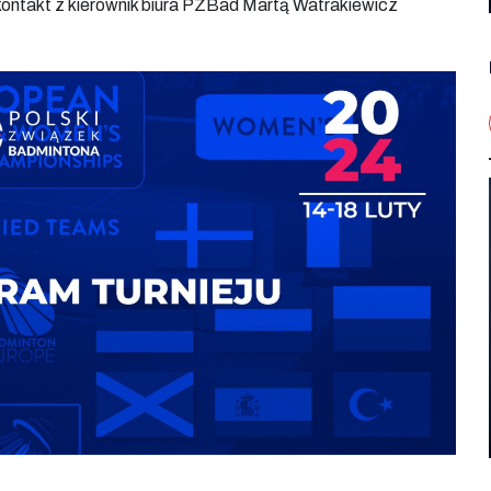
kontakt z kierownik biura PZBad Martą Watrakiewicz