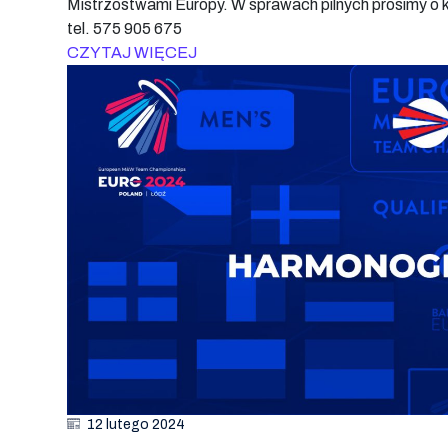
Mistrzostwami Europy. W sprawach pilnych prosimy o 
tel. 575 905 675
CZYTAJ WIĘCEJ
12 lutego 2024