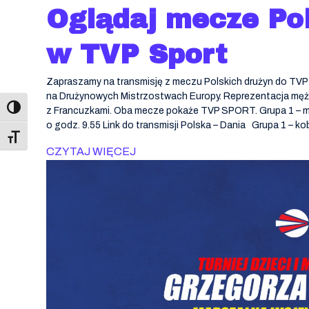
Oglądaj mecze Po
w TVP Sport
Zapraszamy na transmisję z meczu Polskich drużyn do TVP 
na Drużynowych Mistrzostwach Europy. Reprezentacja mężc
z Francuzkami. Oba mecze pokaże TVP SPORT. Grupa 1 – mę
o godz. 9.55 Link do transmisji Polska – Dania Grupa 1 – ko
Toggle Font size
CZYTAJ WIĘCEJ