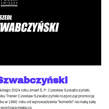
Szwabczyński
 lutego 2024 roku zmarł Ś.P. Czesław Szwabczyński,
stoku Trener Czesław Szwabczyński rozpoczął promocję
u w 1990 roku od wprowadzenia "kometki" na małą salę
 sportowa miała co