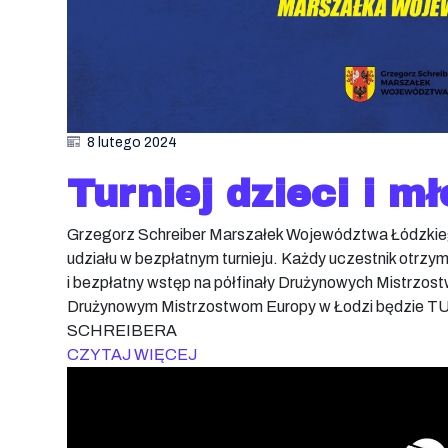
8 lutego 2024
Turniej dzieci i m
Grzegorz Schreiber Marszałek Województwa Łódzkiego
udziału w bezpłatnym turnieju. Każdy uczestnik otrzy
i bezpłatny wstęp na półfinały Drużynowych Mistrzos
Drużynowym Mistrzostwom Europy w Łodzi będzie
SCHREIBERA
CZYTAJ WIĘCEJ