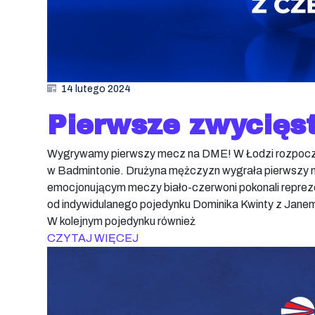
14 lutego 2024
Pierwsze zwycięs
Wygrywamy pierwszy mecz na DME! W Łodzi rozpoczę
w Badmintonie. Drużyna mężczyzn wygrała pierwszy 
emocjonującym meczy biało-czerwoni pokonali reprez
od indywidulanego pojedynku Dominika Kwinty z Jane
W kolejnym pojedynku również
CZYTAJ WIĘCEJ