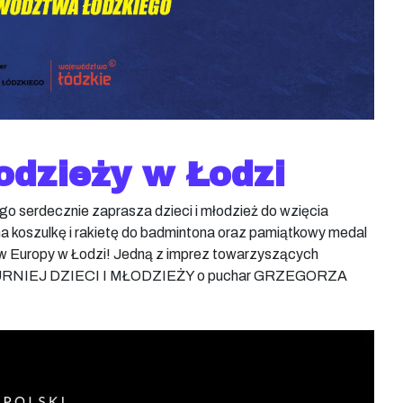
łodzieży w Łodzi
 serdecznie zaprasza dzieci i młodzież do wzięcia
ma koszulkę i rakietę do badmintona oraz pamiątkowy medal
tw Europy w Łodzi! Jedną z imprez towarzyszących
 TURNIEJ DZIECI I MŁODZIEŻY o puchar GRZEGORZA