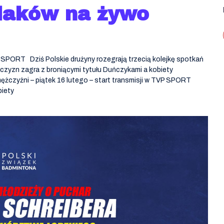
laków na żywo
SPORT Dziś Polskie drużyny rozegrają trzecią kolejkę spotkań
zyzn zagra z broniącymi tytułu Duńczykami a kobiety
żczyźni – piątek 16 lutego – start transmisji w TVP SPORT
biety