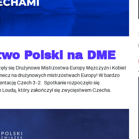
two Polski na DME
ły się Drużynowe Mistrzostwa Europy Mężczyzn i Kobiet
mecz na drużynowych mistrzostwach Europy! W bardzo
entację Czech 3-2. Spotkanie rozpoczęło się
m Loudą, który zakończył się zwycięstwem Czecha.