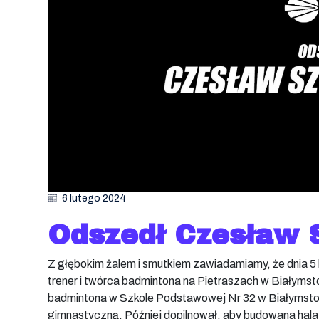
6 lutego 2024
Odszedł Czesław 
Z głębokim żalem i smutkiem zawiadamiamy, że dnia 5
trener i twórca badmintona na Pietraszach w Białym
badmintona w Szkole Podstawowej Nr 32 w Białymstok
gimnastyczną. Później dopilnował, aby budowana hala