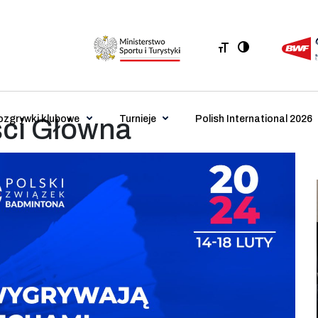
ozgrywki klubowe
Turnieje
Polish International 2026
ści Główna