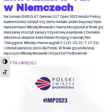
w Niemczech
Na turnieju BABOLAT German U17 Open 2023 młodzi Polscy
badmintoniści zdobyli trzy złote medale i jeden brązowy! Nasi
reprezentanci Mikołaj Morawski i Hanna Niczyporuk w finale gry
mieszanej stoczyli zacięty trzysetowy pojedynek z Duńskim
mikstem w składzie Aske Rømer Roslyng i Hannah Riis
Treloggene. Mikołaj i Hanna wygrali 2:1 (21-23, 21-7, 17-21)
i zdobyli pierwsze złoto dla Polski. W finale gry podwójnej
mężczyzn Mikołaj Morawski i Krzysztof Podkowiński
CZYTAJ WIĘCEJ
Toggle Font size