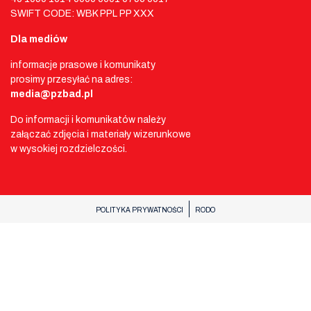
SWIFT CODE: WBK PPL PP XXX
Dla mediów
informacje prasowe i komunikaty
prosimy przesyłać na adres:
media@pzbad.pl
Do informacji i komunikatów należy
załączać zdjęcia i materiały wizerunkowe
w wysokiej rozdzielczości.
POLITYKA PRYWATNOŚCI
RODO