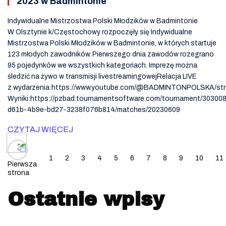
2023 w Badmintonie
Indywidualne Mistrzostwa Polski Młodzików w Badmintonie
W Olsztynie k/Częstochowy rozpoczęły się Indywidualne
Mistrzostwa Polski Młodzików w Badmintonie, w których startuje
123 młodych zawodników. Pierwszego dnia zawodów rozegrano
95 pojedynków we wszystkich kategoriach. Imprezę można
śledzić na żywo w transmisji livestreamingowejRelacja LIVE
z wydarzenia:https://www.youtube.com/@BADMINTONPOLSKA/st
Wyniki:https://pzbad.tournamentsoftware.com/tournament/30300
d61b-4b9e-bd27-3238f076b814/matches/20230609
CZYTAJ WIĘCEJ
Posts navigation
1
2
3
4
5
6
7
8
9
10
11
Pierwsza
strona
Ostatnie wpisy