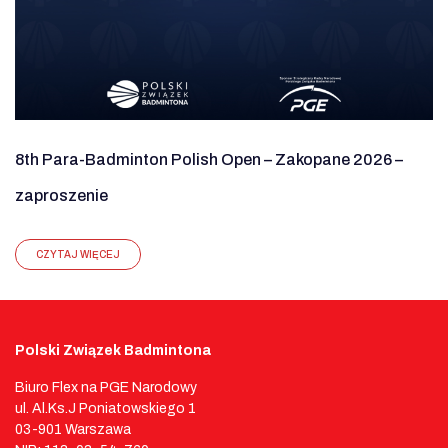
8th Para-Badminton Polish Open – Zakopane 2026 –
zaproszenie
CZYTAJ WIĘCEJ
Polski Związek Badmintona
Biuro Flex na PGE Narodowy
ul. Al.Ks.J Poniatowskiego 1
03-901 Warszawa