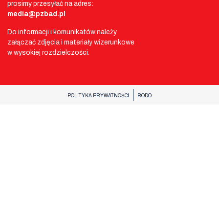
prosimy przesyłać na adres:
media@pzbad.pl
Do informacji i komunikatów należy
załączać zdjęcia i materiały wizerunkowe
w wysokiej rozdzielczości.
POLITYKA PRYWATNOŚCI
RODO