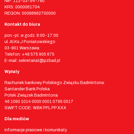
NIP: 113-03-54-760
KRS: 0000061704
REGON: 00086662700000
Kontakt do biura
pon.-pt. w godz. 9:00-17:00
ul. Al.Ks.J Poniatowskiego
03-901 Warszawa
Telefon: +48 575 905 675
E-mail: sekretariat@pzbad.pl
Wpłaty
Rachunek bankowy Polskiego Związku Badmintona:
Santander Bank Polska
Polski Związek Badmintona
46 1090 1014 0000 0001 0795 0017
SWIFT CODE: WBK PPL PP XXX
Dla mediów
informacje prasowe i komunikaty