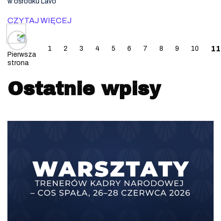
w ośrodku Lavo
CZYTAJ WIĘCEJ
Posts navigation
11
1
2
3
4
5
6
7
8
9
10
Pierwsza
strona
Ostatnie wpisy