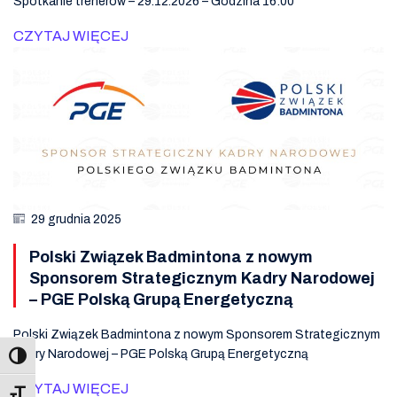
Spotkanie trenerów – 29.12.2026 – Godzina 16:00
CZYTAJ WIĘCEJ
29 grudnia 2025
Polski Związek Badmintona z nowym
Sponsorem Strategicznym Kadry Narodowej
– PGE Polską Grupą Energetyczną
Polski Związek Badmintona z nowym Sponsorem Strategicznym
Kadry Narodowej – PGE Polską Grupą Energetyczną
CZYTAJ WIĘCEJ
Toggle Font size