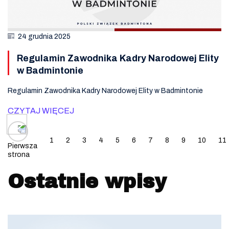
24 grudnia 2025
Regulamin Zawodnika Kadry Narodowej Elity
w Badmintonie
Regulamin Zawodnika Kadry Narodowej Elity w Badmintonie
CZYTAJ WIĘCEJ
Posts navigation
1
2
3
4
5
6
7
8
9
10
11
Pierwsza
strona
Ostatnie wpisy