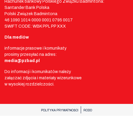
Rachunek bankowy Polskiego Związku Badmintona:
Santander Bank Polska
Polski Związek Badmintona
46 1090 1014 0000 0001 0795 0017
SWIFT CODE: WBK PPL PP XXX
Dla mediów
informacje prasowe i komunikaty
prosimy przesyłać na adres:
media@pzbad.pl
Do informacji i komunikatów należy
załączać zdjęcia i materiały wizerunkowe
w wysokiej rozdzielczości.
POLITYKA PRYWATNOŚCI
RODO