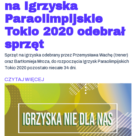
na Igrzyska
Paraolimpijskie
Tokio 2020 odebrał
sprzęt
Sprzęt na igrzyska odebrany przez Przemysława Wachę (trener)
oraz Bartłomieja Mroza, do rozpoczęcia Igrzysk Paraolimpijskich
Tokio 2020 pozostało niecałe 34 dni.
CZYTAJ WIĘCEJ