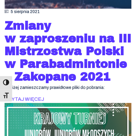
5 sierpnia 2021
Zmiany
w zaproszeniu na III
Mistrzostwa Polski
w Parabadmintonie
– Zakopane 2021
Poniżej zamieszczamy prawidłowe pliki do pobrania:
Toggle Font size
CZYTAJ WIĘCEJ