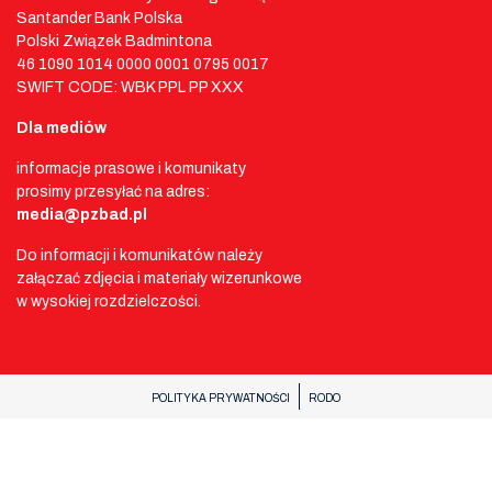
Santander Bank Polska
Polski Związek Badmintona
46 1090 1014 0000 0001 0795 0017
SWIFT CODE: WBK PPL PP XXX
Dla mediów
informacje prasowe i komunikaty
prosimy przesyłać na adres:
media@pzbad.pl
Do informacji i komunikatów należy
załączać zdjęcia i materiały wizerunkowe
w wysokiej rozdzielczości.
POLITYKA PRYWATNOŚCI
RODO