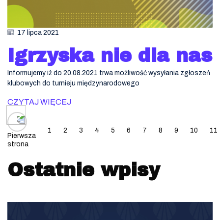
17 lipca 2021
Igrzyska nie dla nas
Informujemy iż do 20.08.2021 trwa możliwość wysyłania zgłoszeń
klubowych do turnieju międzynarodowego
CZYTAJ WIĘCEJ
Posts navigation
1
2
3
4
5
6
7
8
9
10
11
Pierwsza
strona
Ostatnie wpisy