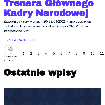
Trenera Głównego
Kadry Narodowej
Zawodnicy kadry w dniach 26-29/08/2021 w znajdującej się
na Łotwie Jełgawie wzięli udział w turnieju YONEX Latvia
International 2021
CZYTAJ WIĘCEJ
Posts navigation
1
2
3
4
5
6
7
8
9
10
11
Pierwsza
strona
Ostatnie wpisy