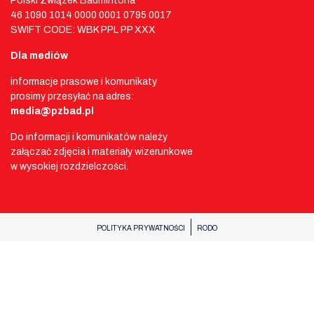
Polski Związek Badmintona
46 1090 1014 0000 0001 0795 0017
SWIFT CODE: WBK PPL PP XXX
Dla mediów
informacje prasowe i komunikaty
prosimy przesyłać na adres:
media@pzbad.pl
Do informacji i komunikatów należy
załączać zdjęcia i materiały wizerunkowe
w wysokiej rozdzielczości.
POLITYKA PRYWATNOŚCI
RODO