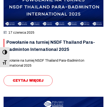
17 czerwca 2025
Powołanie na turniej NSDF Thailand Para-
Badminton International 2025
Powołanie na turniej NSDF Thailand Para-Badminton
Toggle Font size
International 2025
CZYTAJ WIĘCEJ