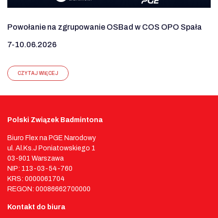
Powołanie na zgrupowanie OSBad w COS OPO Spała
7-10.06.2026
CZYTAJ WIĘCEJ
Polski Związek Badmintona
Biuro Flex na PGE Narodowy
ul. Al.Ks.J Poniatowskiego 1
03-901 Warszawa
NIP: 113-03-54-760
KRS: 0000061704
REGON: 00086662700000
Kontakt do biura