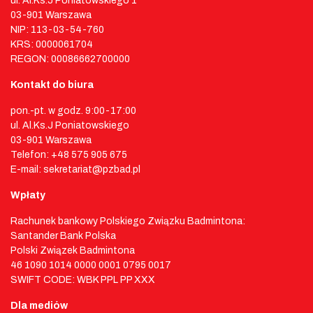
ul. Al.Ks.J Poniatowskiego 1
03-901 Warszawa
NIP: 113-03-54-760
KRS: 0000061704
REGON: 00086662700000
Kontakt do biura
pon.-pt. w godz. 9:00-17:00
ul. Al.Ks.J Poniatowskiego
03-901 Warszawa
Telefon: +48 575 905 675
E-mail: sekretariat@pzbad.pl
Wpłaty
Rachunek bankowy Polskiego Związku Badmintona:
Santander Bank Polska
Polski Związek Badmintona
46 1090 1014 0000 0001 0795 0017
SWIFT CODE: WBK PPL PP XXX
Dla mediów