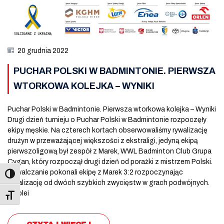
20 grudnia 2022
PUCHAR POLSKI W BADMINTONIE. PIERWSZA
WTORKOWA KOLEJKA – WYNIKI
Puchar Polski w Badmintonie. Pierwsza wtorkowa kolejka – Wyniki
Drugi dzień turnieju o Puchar Polski w Badmintonie rozpoczęły
ekipy męskie. Na czterech kortach obserwowaliśmy rywalizację
drużyn w przeważającej większości z ekstraligi, jedyną ekipą
pierwszoligową był zespół z Marek, WWL Badminton Club Grupa
Cygan, który rozpoczął drugi dzień od porażki z mistrzem Polski.
Suwalczanie pokonali ekipę z Marek 3:2 rozpoczynając
rywalizację od dwóch szybkich zwycięstw w grach podwójnych.
Z kolei
Toggle Font size