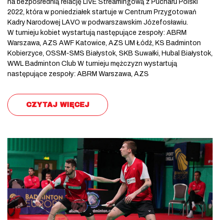
na bezpośrednią relację LIVE Streamingową z Pucharu Polski
2022, która w poniedziałek startuje w Centrum Przygotowań
Kadry Narodowej LAVO w podwarszawskim Józefosławiu.
W turnieju kobiet wystartują następujące zespoły: ABRM
Warszawa, AZS AWF Katowice, AZS UM Łódź, KS Badminton
Kobierzyce, OSSM-SMS Białystok, SKB Suwałki, Hubal Białystok,
WWL Badminton Club W turnieju mężczyzn wystartują
następujące zespoły: ABRM Warszawa, AZS
CZYTAJ WIĘCEJ