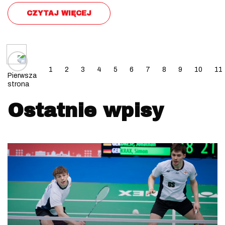
CZYTAJ WIĘCEJ
Posts navigation
1
2
3
4
5
6
7
8
9
10
11
Pierwsza
strona
Ostatnie wpisy