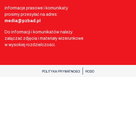
informacje prasowe i komunikaty
prosimy przesyłać na adres:
media@pzbad.pl
Do informacji i komunikatów należy
załączać zdjęcia i materiały wizerunkowe
w wysokiej rozdzielczości.
POLITYKA PRYWATNOŚCI
RODO