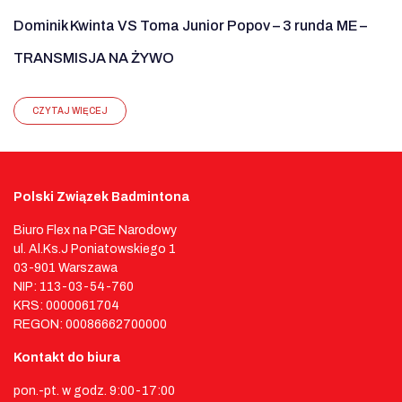
Dominik Kwinta VS Toma Junior Popov – 3 runda ME –
TRANSMISJA NA ŻYWO
CZYTAJ WIĘCEJ
Polski Związek Badmintona
Biuro Flex na PGE Narodowy
ul. Al.Ks.J Poniatowskiego 1
03-901 Warszawa
NIP: 113-03-54-760
KRS: 0000061704
REGON: 00086662700000
Kontakt do biura
pon.-pt. w godz. 9:00-17:00