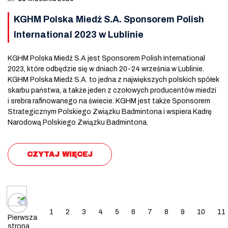
KGHM Polska Miedź S.A. Sponsorem Polish
International 2023 w Lublinie
KGHM Polska Miedź S.A jest Sponsorem Polish International
2023, które odbędzie się w dniach 20-24 września w Lublinie.
KGHM Polska Miedź S.A. to jedna z największych polskich spółek
skarbu państwa, a także jeden z czołowych producentów miedzi
i srebra rafinowanego na świecie. KGHM jest także Sponsorem
Strategicznym Polskiego Związku Badmintona i wspiera Kadrę
Narodową Polskiego Związku Badmintona.
CZYTAJ WIĘCEJ
Posts navigation
1
2
3
4
5
6
7
8
9
10
11
Pierwsza
strona