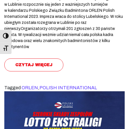
w Lublinie rozpocznie się jeden z ważniejszych turniejów
w kalendarzu Polskiego Związku Badmintona ORLEN Polish
International 2023. Impreza wraca do stolicy Lubelskiego. W roku
ubiegłym została rozegrana w Lublinie po raz
pierwszy.Organizatorzy otrzymali 201 zgłoszeń z 30 państw
świata. W rywalizacji weźmie udział niemal cała polska kadra
narodowa oraz wielu znakomitych badmintonistów z kilku
kontynentów.
Toggle Font size
CZYTAJ WIĘCEJ
Tagged
ORLEN
,
POLISH INTERNATIONAL